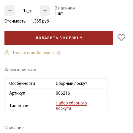
В наличии
шт
1 шт
Стоимость —
1,365
руб
ДОБАВИТЬ В КОРЗИНУ
Только онлайн-заказ
Характеристики
Секретная рассылка от Купава
Особенности
Сборный лоскут
Мы публикуем здесь дополнительные
Артикул
066216
промокоды и скидки до 30% на узкие
Набор сборного
категории тканей
Тип ткани
лоскута
Электронная почта
Описание