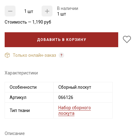
В наличии
шт
1 шт
Стоимость —
1,190
руб
ДОБАВИТЬ В КОРЗИНУ
Только онлайн-заказ
Характеристики
Секретная рассылка от Купава
Особенности
Сборный лоскут
Мы публикуем здесь дополнительные
Артикул
066126
промокоды и скидки до 30% на узкие
категории тканей
Набор сборного
Тип ткани
лоскута
Электронная почта
Описание