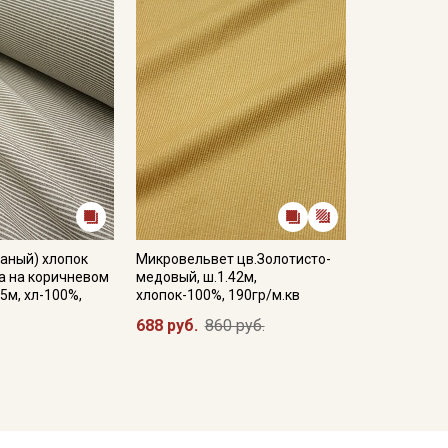
аный) хлопок
Микровельвет цв.Золотисто-
а на коричневом
медовый, ш.1.42м,
5м, хл-100%,
хлопок-100%, 190гр/м.кв
688 руб.
860 руб.