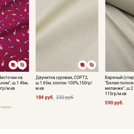
Листочки на
Двунитка суровая, СОРТ2,
Вареный (стир
ном", ш.1.46м,
ш.1.65м, хлопок-100%,150гр/
"Белая полоск
0гр/м.кв
м.кв
меланже", ш.2.
115гр/м.кв
184 руб.
230 руб.
590 руб.
-заказ