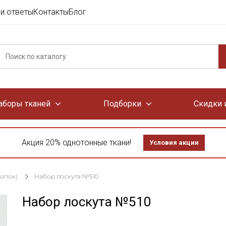
и ответы
Контакты
Блог
аборы тканей
Подборки
Скидки 
Акция 20% однотонные ткани!
Условия акции
лопок)
Набор лоскута №510
Набор лоскута №510