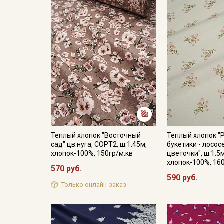
Теплый хлопок "Восточный
Теплый хлопок "
сад" цв.нуга, СОРТ2, ш.1.45м,
букетики - лосо
хлопок-100%, 150гр/м.кв
цветочки", ш.1.5м
хлопок-100%, 16
570 руб.
590 руб.
Только онлайн-заказ