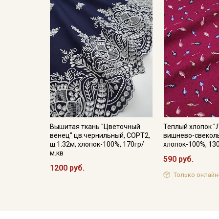
Вышитая ткань "Цветочный
Теплый хлопок "
венец" цв.чернильный, СОРТ2,
вишнево-свеколь
ш.1.32м, хлопок-100%, 170гр/
хлопок-100%, 13
м.кв
590 руб.
1200 руб.
Только онлайн