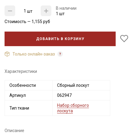
В наличии
шт
1 шт
Стоимость —
1,155
руб
ДОБАВИТЬ В КОРЗИНУ
Только онлайн-заказ
Характеристики
Секретная рассылка от Купава
Особенности
Сборный лоскут
Мы публикуем здесь дополнительные
Артикул
062947
промокоды и скидки до 30% на узкие
категории тканей
Набор сборного
Тип ткани
лоскута
Электронная почта
Описание