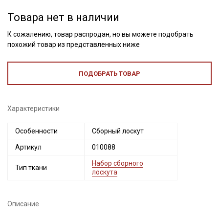
Товара нет в наличии
К сожалению, товар распродан, но вы можете подобрать
похожий товар из представленных ниже
ПОДОБРАТЬ ТОВАР
Характеристики
Секретная рассылка от Купава
Особенности
Сборный лоскут
Артикул
010088
Мы публикуем здесь дополнительные
промокоды и скидки до 30% на узкие
Набор сборного
Тип ткани
лоскута
категории тканей
Электронная почта
Описание