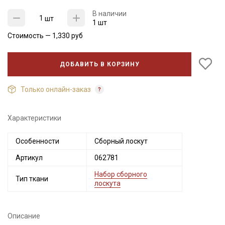
В наличии
шт
1 шт
Стоимость —
1,330
руб
ДОБАВИТЬ В КОРЗИНУ
Только онлайн-заказ
Характеристики
Секретная рассылка от Купава
Особенности
Сборный лоскут
Мы публикуем здесь дополнительные
Артикул
062781
промокоды и скидки до 30% на узкие
Набор сборного
категории тканей
Тип ткани
лоскута
Электронная почта
Описание