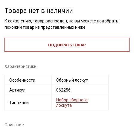
Товара нет в наличии
К сожалению, товар распродан, но вы можете подобрать
похожий товар из представленных ниже
ПОДОБРАТЬ ТОВАР
Характеристики
Секретная рассылка от Купава
Особенности
Сборный лоскут
Артикул
062256
Мы публикуем здесь дополнительные
промокоды и скидки до 30% на узкие
Набор сборного
Тип ткани
лоскута
категории тканей
Электронная почта
Описание