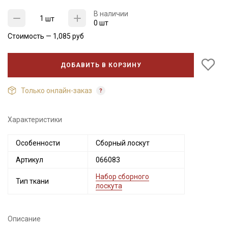
В наличии
шт
0 шт
Стоимость —
1,085
руб
ДОБАВИТЬ В КОРЗИНУ
Только онлайн-заказ
Характеристики
Секретная рассылка от Купава
Особенности
Сборный лоскут
Мы публикуем здесь дополнительные
Артикул
066083
промокоды и скидки до 30% на узкие
категории тканей
Набор сборного
Тип ткани
лоскута
Электронная почта
Описание