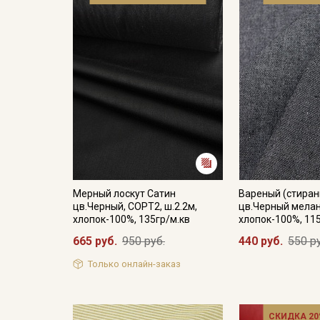
Мерный лоскут Сатин
Вареный (стиран
цв.Черный, СОРТ2, ш.2.2м,
цв.Черный мелан
хлопок-100%, 135гр/м.кв
хлопок-100%, 11
665 руб.
950 руб.
440 руб.
550 р
Только онлайн-заказ
СКИДКА 20