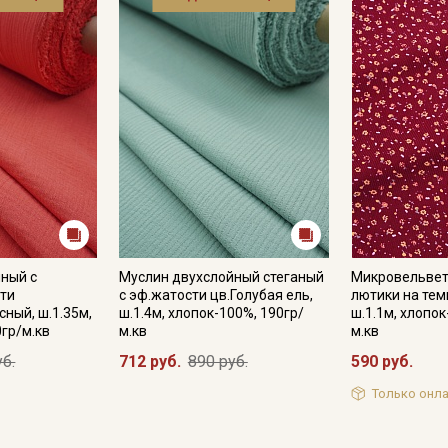
ный с
Муслин двухслойный стеганый
Микровельвет
ти
с эф.жатости цв.Голубая ель,
лютики на тем
сный, ш.1.35м,
ш.1.4м, хлопок-100%, 190гр/
ш.1.1м, хлопок
0гр/м.кв
м.кв
м.кв
уб.
712 руб.
890 руб.
590 руб.
Только онла