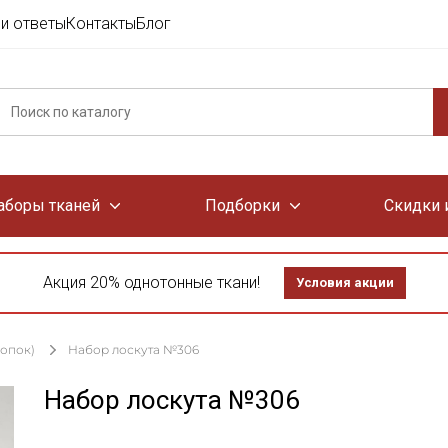
и ответы
Контакты
Блог
аборы тканей
Подборки
Скидки 
Акция 20% однотонные ткани!
Условия акции
лопок)
Набор лоскута №306
Набор лоскута №306