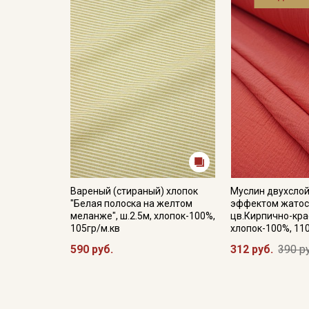
Вареный (стираный) хлопок
Муслин двухслой
"Белая полоска на желтом
эффектом жатос
меланже", ш.2.5м, хлопок-100%,
цв.Кирпично-кра
105гр/м.кв
хлопок-100%, 11
590 руб.
312 руб.
390 р