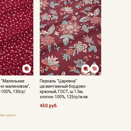
 "Маленькие
Перкаль "Царевна"
но-малиновом",
цв.винтажный бордово-
-100%, 130гр/
красный, ГОСТ, ш.1.5м,
хлопок-100%, 125гр/м.кв
450 руб.
йн-заказ