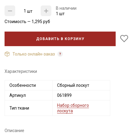
Мы публикуем здесь дополнительные
В наличии
промокоды и скидки до 30% на узкие
шт
1 шт
категории тканей
Стоимость —
1,295
руб
Электронная почта
ДОБАВИТЬ В КОРЗИНУ
Только онлайн-заказ
Подписаться
Характеристики
Ознакомлен(а) с
Политикой обработки персональных
данных
и даю
Согласие на обработку персональных
Особенности
Сборный лоскут
данных
Артикул
061899
Даю
Согласие на получение рекламных и
информационных рассылок
Набор сборного
Тип ткани
лоскута
Описание