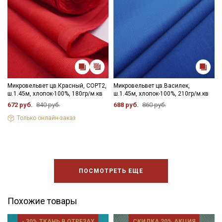
Микровельвет цв.Красный, СОРТ2,
Микровельвет цв.Василек,
ш.1.45м, хлопок-100%, 180гр/м.кв
ш.1.45м, хлопок-100%, 210гр/м.кв
672 руб.
840 руб.
688 руб.
860 руб.
Только онлайн-заказ
ПОСМОТРЕТЬ ЕЩЕ
Похожие товары
- 30% ТКАНЬ В ОТРЕЗАХ
СКИДКА 20% АКЦИЯ