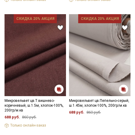
СКИДКА 20% АКЦИЯ
СКИДКА 20% АКЦИЯ
Микровельвет цв.Т.вишнево-
Микровельвет цв.Пепельно-серый,
коричневый, ш.1.5м, хлопок-100%,
ш.1.45м, хлопок-100%, 200гр/м.кв
Секретная рассылка от Купава
200гр/м.кв
688 руб.
860 руб.
688 руб.
860 руб.
Мы публикуем здесь дополнительные
Только онлайн-заказ
промокоды и скидки до 30% на узкие
категории тканей