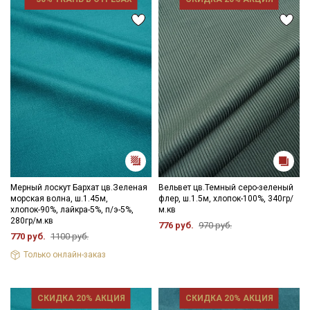
Мерный лоскут Бархат цв.Зеленая
Вельвет цв.Темный серо-зеленый
морская волна, ш.1.45м,
флер, ш.1.5м, хлопок-100%, 340гр/
хлопок-90%, лайкра-5%, п/э-5%,
м.кв
280гр/м.кв
776 руб.
970 руб.
770 руб.
1100 руб.
Только онлайн-заказ
СКИДКА 20% АКЦИЯ
СКИДКА 20% АКЦИЯ