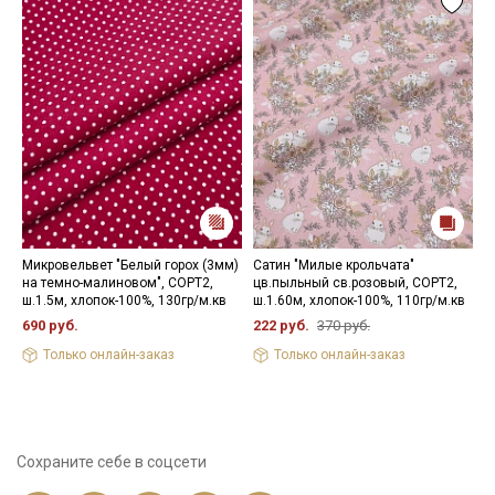
Микровельвет "Белый горох (3мм)
Сатин "Милые крольчата"
И
на темно-малиновом", СОРТ2,
цв.пыльный св.розовый, СОРТ2,
ц
ш.1.5м, хлопок-100%, 130гр/м.кв
ш.1.60м, хлопок-100%, 110гр/м.кв
х
690 руб.
222 руб.
370 руб.
5
Только онлайн-заказ
Только онлайн-заказ
Сохраните себе в соцсети