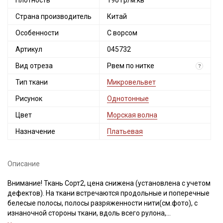
Плотность
190 гр/м.кв
Страна производитель
Китай
Особенности
С ворсом
Артикул
045732
Вид отреза
Рвем по нитке
?
Тип ткани
Микровельвет
Рисунок
Однотонные
Цвет
Морская волна
Назначение
Платьевая
Описание
Внимание! Ткань Сорт2, цена снижена (установлена с учетом
дефектов). На ткани встречаются продольные и поперечные
белесые полосы, полосы разряженности нити(см.фото), с
изнаночной стороны ткани, вдоль всего рулона,