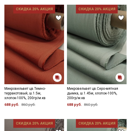
СКИДКА 20% АКЦИЯ
СКИДКА 20% АКЦИЯ
Электронная почта
Подписаться
Ознакомлен(а) с
Политикой обработки персональных
данных
и даю
Согласие на обработку персональных
данных
Даю
Согласие на получение рекламных и
информационных рассылок
Микровельвет цв.Темно-
Микровельвет цв.Серо-мятная
терракотовый, ш.1.5м,
дымка, ш.1.45м, хлопок-100%,
хлопок-100%, 200гр/м.кв
200гр/м.кв
688 руб.
860 руб.
688 руб.
860 руб.
СКИДКА 20% АКЦИЯ
СКИДКА 20% АКЦИЯ