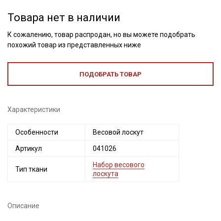
Товара нет в наличии
К сожалению, товар распродан, но вы можете подобрать
похожий товар из представленных ниже
ПОДОБРАТЬ ТОВАР
Характеристики
Особенности
Весовой лоскут
Секретная рассылка от Купава
Артикул
041026
Мы публикуем здесь дополнительные
Набор весового
Тип ткани
промокоды и скидки до 30% на узкие
лоскута
категории тканей
Электронная почта
Описание