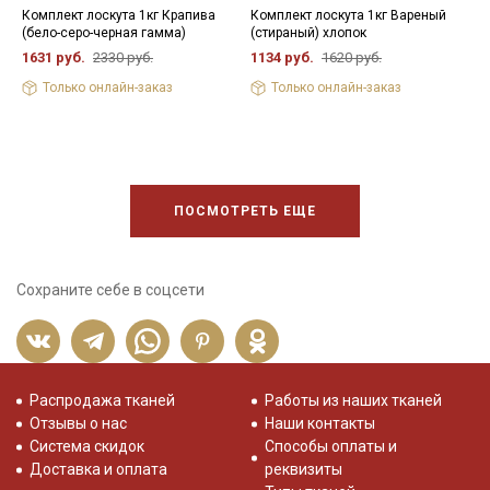
Комплект лоскута 1кг Крапива
Комплект лоскута 1кг Вареный
К
(бело-серо-черная гамма)
(стираный) хлопок
р
1631 руб.
2330 руб.
1134 руб.
1620 руб.
1
Только онлайн-заказ
Только онлайн-заказ
ПОСМОТРЕТЬ ЕЩЕ
Сохраните себе в соцсети
Распродажа тканей
Работы из наших тканей
Отзывы о нас
Наши контакты
Система скидок
Способы оплаты и
Доставка и оплата
реквизиты