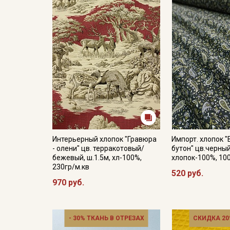
Интерьерный хлопок "Гравюра
Импорт. хлопок 
- олени" цв. терракотовый/
бутон" цв.черный
бежевый, ш.1.5м, хл-100%,
хлопок-100%, 10
230гр/м.кв
520 руб.
970 руб.
- 30% ТКАНЬ В ОТРЕЗАХ
СКИДКА 20