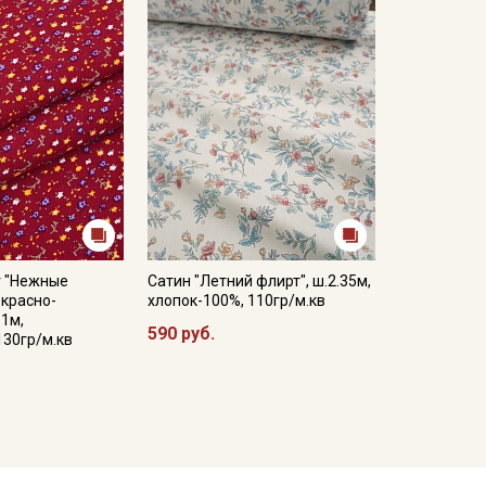
 "Нежные
Сатин "Летний флирт", ш.2.35м,
.красно-
хлопок-100%, 110гр/м.кв
.1м,
590 руб.
130гр/м.кв