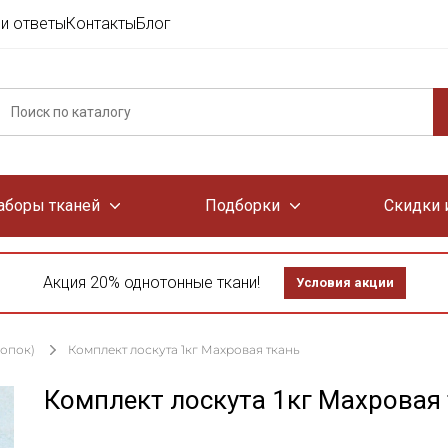
и ответы
Контакты
Блог
аборы тканей
Подборки
Скидки 
Акция 20% однотонные ткани!
Условия акции
лопок)
Комплект лоскута 1кг Махровая ткань
Комплект лоскута 1кг Махровая