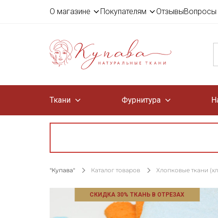
О магазине
Покупателям
Отзывы
Вопросы 
Ткани
Фурнитура
Н
"Купава"
Каталог товаров
Хлопковые ткани (х
СКИДКА 30% ТКАНЬ В ОТРЕЗАХ