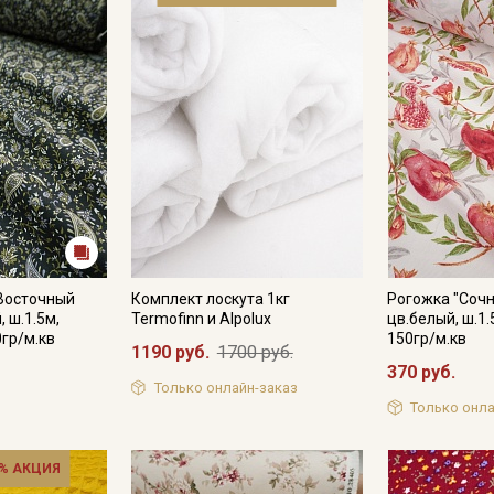
Электронная почта
Подписаться
Ознакомлен(а) с
Политикой обработки персональных
данных
и даю
Согласие на обработку персональных
данных
Даю
Согласие на получение рекламных и
информационных рассылок
"Восточный
Комплект лоскута 1кг
Рогожка "Сочн
, ш.1.5м,
Termofinn и Alpolux
цв.белый, ш.1.
0гр/м.кв
150гр/м.кв
1190 руб.
1700 руб.
370 руб.
Только онлайн-заказ
Только онла
% АКЦИЯ