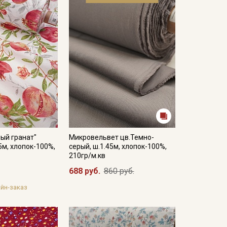
ый гранат"
Микровельвет цв.Темно-
5м, хлопок-100%,
серый, ш.1.45м, хлопок-100%,
210гр/м.кв
688 руб.
860 руб.
йн-заказ