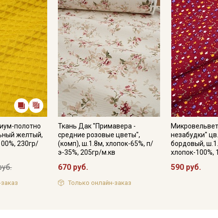
иум-полотно
Ткань Дак "Примавера -
Микровельвет
льный желтый,
средние розовые цветы",
незабудки" цв
100%, 230гр/
(комп), ш.1.8м, хлопок-65%, п/
бордовый, ш.1
э-35%, 205гр/м.кв
хлопок-100%, 
руб.
670 руб.
590 руб.
-заказ
Только онлайн-заказ