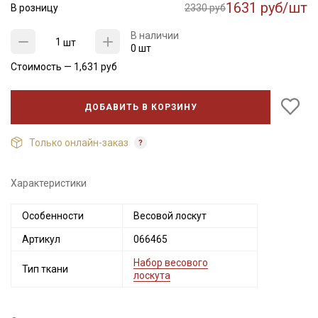
1631 руб/шт
В розницу
2330 руб
В наличии
шт
0 шт
Стоимость —
1,631
руб
ДОБАВИТЬ В КОРЗИНУ
Только онлайн-заказ
Характеристики
Секретная рассылка от Купава
Особенности
Весовой лоскут
Мы публикуем здесь дополнительные
Артикул
066465
промокоды и скидки до 30% на узкие
категории тканей
Набор весового
Тип ткани
лоскута
Электронная почта