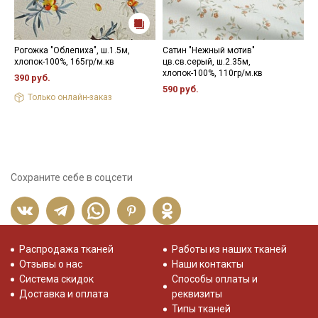
Рогожка "Облепиха", ш.1.5м,
Сатин "Нежный мотив"
М
хлопок-100%, 165гр/м.кв
цв.св.серый, ш.2.35м,
э
хлопок-100%, 110гр/м.кв
"
390 руб.
м
590 руб.
Только онлайн-заказ
3
Сохраните себе в соцсети
Распродажа тканей
Работы из наших тканей
Отзывы о нас
Наши контакты
Система скидок
Способы оплаты и
Доставка и оплата
реквизиты
Типы тканей