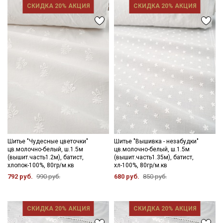
СКИДКА 20% АКЦИЯ
СКИДКА 20% АКЦИЯ
Ознакомлен(а) с
Политикой обработки персональных
данных
и даю
Согласие на обработку персональных
данных
Даю
Согласие на получение рекламных и
информационных рассылок
Шитье "Чудесные цветочки"
Шитье "Вышивка - незабудки"
цв.молочно-белый, ш.1.5м
цв.молочно-белый, ш.1.5м
(вышит.часть1.2м), батист,
(вышит.часть1.35м), батист,
хлопок-100%, 80гр/м.кв
хл-100%, 80гр/м.кв
792 руб.
990 руб.
680 руб.
850 руб.
СКИДКА 20% АКЦИЯ
СКИДКА 20% АКЦИЯ