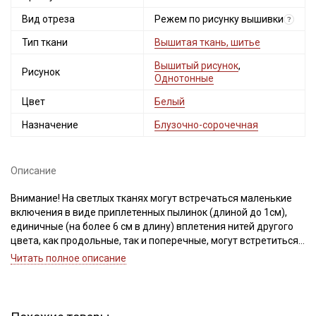
Вид отреза
Режем по рисунку вышивки
?
Тип ткани
Вышитая ткань, шитье
Вышитый рисунок
,
Рисунок
Однотонные
Цвет
Белый
Назначение
Блузочно-сорочечная
Описание
Внимание! На светлых тканях могут встречаться маленькие
включения в виде приплетенных пылинок (длиной до 1см),
единичные (на более 6 см в длину) вплетения нитей другого
цвета, как продольные, так и поперечные, могут встретиться
маленькие пятнышки темного цвета (размер пятнышка не
Читать полное описание
более 4 мм). В вышивке встречаются вытянутые нити и узелки.
Браком перечисленные дефекты не считаем, так как это
неизбежно при производстве светлых вышитых тканей.
Ширина ткани ± 2 см.