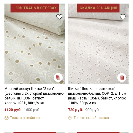
- 30% ТКАНЬ В ОТРЕЗАХ
СКИДКА 20% АКЦИЯ
Секретная рассылка от Купава
Мы публикуем здесь дополнительные
промокоды и скидки до 30% на узкие
категории тканей
Мерный лоскут Шитье "Элен"
Шитье "Шесть лепесточков"
Электронная почта
(фестоны с 2х сторон) цв.молочно-
цв.молочно-белый, СОРТ2, ш.1.5м
белый, ш.1.33м, батист,
(выш.часть 1.35м), батист, хлопок
хлопок-100%, 80гр/м.кв
-100%, 80гр/м.кв
1120 руб.
1600 руб.
720 руб.
900 руб.
Только онлайн-заказ
Только онлайн-заказ
Подписаться