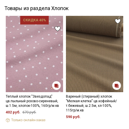
Товары из раздела Хлопок
СКИДКА 40%
Теплый хлопок "Звездопад"
Вареный (стираный) хлопок
М
цв.пыльный розово-сиреневый,
"Мелкая клетка" цв.кофейный/
г
ш.1.5м, хлопок-100%, 160гр/м.кв
т.бежевый, ш.2.5м, хл-100%,
х
115гр/м.кв
402 руб.
670 руб.
7
590 руб.
Только онлайн-заказ