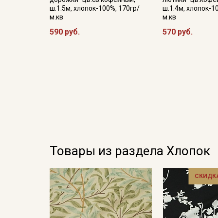
ш.1.5м, хлопок-100%, 170гр/
ш.1.4м, хлопок-1
м.кв
м.кв
590 руб.
570 руб.
Товары из раздела Хлопок
СКИДКА