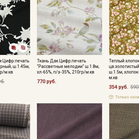
м Цифр.печать
Ткань Дак Цифр.печать
Теплый хлопок
рный, ш.1.45м,
"Рассветные мелодии" ш.1.8м,
цв.золотистый
р/м.кв
хл-65%, п/э-35%, 210гр/м.кв
ш.1.5м, хлопок
м.кв
уб.
770 руб.
354 руб.
590
Только онла