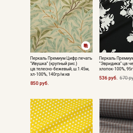
Перкаль Премиум Цифр.печать
Перкаль Премиу
"Ивушка" (крупный рис.)
"Эвридика" цв.че
цв.телесно-бежевый, ш.1.45м,
хлопок-100%, 95г
хл-100%, 140гр/м.кв
536 руб.
670 р
850 руб.