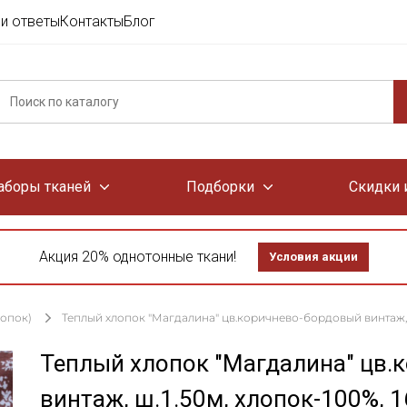
и ответы
Контакты
Блог
аборы тканей
Подборки
Скидки 
Акция 20% однотонные ткани!
Условия акции
лопок)
Теплый хлопок "Магдалина" цв.коричнево-бордовый винтаж, ш.
Теплый хлопок "Магдалина" цв.
винтаж, ш.1.50м, хлопок-100%, 1