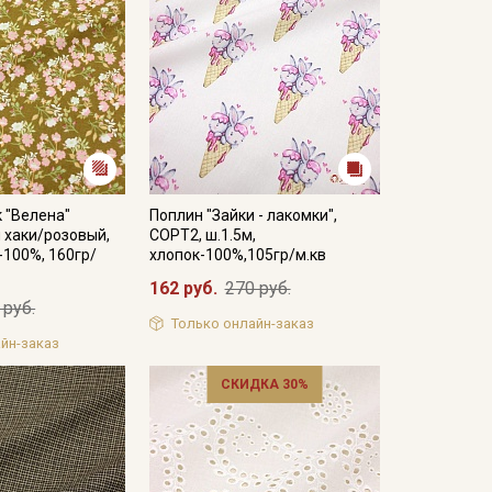
 "Велена"
Поплин "Зайки - лакомки",
 хаки/розовый,
СОРТ2, ш.1.5м,
-100%, 160гр/
хлопок-100%,105гр/м.кв
162 руб.
270 руб.
 руб.
Только онлайн-заказ
йн-заказ
СКИДКА 30%