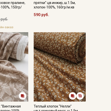
еховое пралине,
прятки" цв.инжир, ш.1.5м,
-100%, 150гр/
хлопок-100%, 160гр/м.кв
590 руб.
 руб.
йн-заказ
к "Винтажная
Теплый хлопок "Нелли"
 хлопок-100%,
цв.т.ореховый мусс, ш.1.5м,