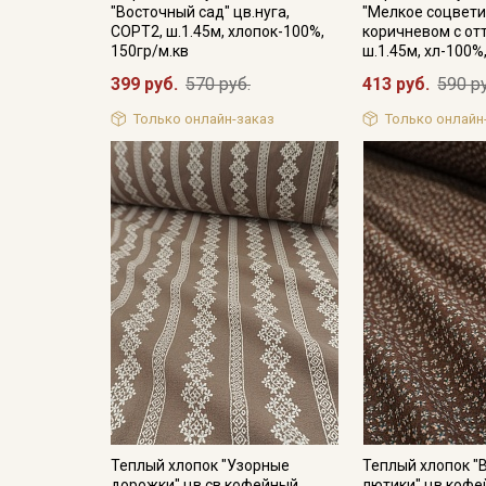
"Восточный сад" цв.нуга,
"Мелкое соцвети
СОРТ2, ш.1.45м, хлопок-100%,
коричневом с отт
150гр/м.кв
ш.1.45м, хл-100%
399 руб.
570 руб.
413 руб.
590 р
Только онлайн-заказ
Только онлайн
Теплый хлопок "Узорные
Теплый хлопок 
дорожки" цв.св.кофейный,
лютики" цв.кофе