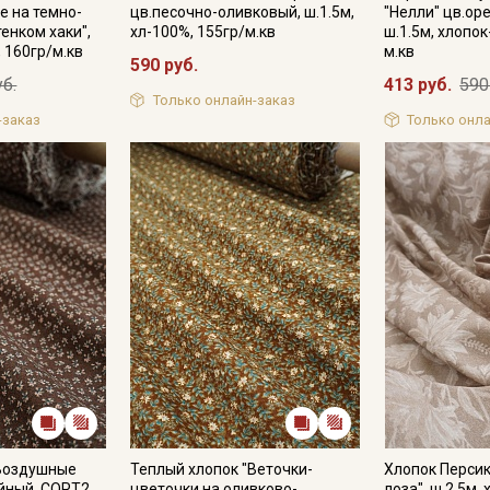
е на темно-
цв.песочно-оливковый, ш.1.5м,
"Нелли" цв.ор
енком хаки",
хл-100%, 155гр/м.кв
ш.1.5м, хлопок
, 160гр/м.кв
м.кв
590 руб.
уб.
413 руб.
590
Подписаться
Только онлайн-заказ
-заказ
Только онла
Ознакомлен(а) с
Политикой обработки персональных
данных
и даю
Согласие на обработку персональных
данных
Даю
Согласие на получение рекламных и
информационных рассылок
"Воздушные
Теплый хлопок "Веточки-
Хлопок Перси
йный, СОРТ2,
цветочки на оливково-
лоза", ш.2.5м,