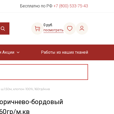
Бесплатно по РФ
+7 (800) 533-75-43
0 руб.
посмотреть
и Акции
Работы из наших тканей
1.50м, хлопок-100%, 160гр/м.кв
коричнево-бордовый
60гр/м.кв