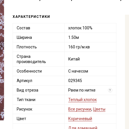
ХАРАКТЕРИСТИКИ
Состав
хлопок 100%
Ширина
1.50м
Плотность
160 гр/м.кв
Страна
Китай
производитель
Особенности
С начесом
Артикул
029345
Вид отреза
Рвем по нитке
?
Тип ткани
Теплый хлопок
Рисунок
Все рисунки
,
Цветы
Цвет
Коричневый
Для домашней