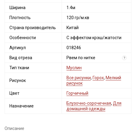
Ширина
1.4м
Плотность
120 гр/м.кв
Страна производитель
Китай
Особенности
С эффектом крэш/жатости
Артикул
018246
Вид отреза
Рвем по нитке
?
Тип ткани
Муслин
Все рисунки
,
Горох
,
Мелкий
Рисунок
рисунок
Цвет
Горчичный
Блузочно-сорочечная
,
Для
Назначение
домашней одежды
Описание