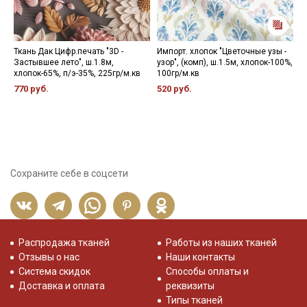
Ткань Дак Цифр.печать "3D -
Импорт. хлопок "Цветочные узы -
М
Застывшее лето", ш.1.8м,
узор", (комп), ш.1.5м, хлопок-100%,
М
хлопок-65%, п/э-35%, 225гр/м.кв
100гр/м.кв
о
1
770 руб.
520 руб.
4
Сохраните себе в соцсети
Распродажа тканей
Работы из наших тканей
Отзывы о нас
Наши контакты
Система скидок
Способы оплаты и
Доставка и оплата
реквизиты
Типы тканей