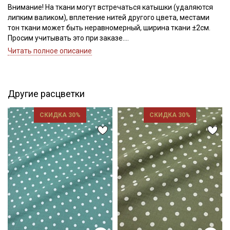
Внимание! На ткани могут встречаться катышки (удаляются
липким валиком), вплетение нитей другого цвета, местами
тон ткани может быть неравномерный, ширина ткани ±2см.
Просим учитывать это при заказе.
Читать полное описание
Муслин двухслойный с эффектом жатости - это натуральная
ткань из 100% хлопка мягкая, нежная и приятная для тела, с
объемной, рельефной фактурой и выраженным эффектом
волнистой жатости. Состоит из двух слоев тончайшего
Другие расцветки
муслина с редким переплетением, слои внутри прошиты
тонкой нитью, благодаря двухслойности, практически не
СКИДКА 30%
СКИДКА 30%
просвечивает. При всей легкости и воздушности ткань
достаточно прочная и износостойкая, но стоит учитывать, что
из-за рыхлого переплетения, на швах при сильной нагрузке
Секретная рассылка от Купава
склонна к расхождению нитей, поэтому рекомендуется
выбирать модели свободного кроя.
Мы публикуем здесь дополнительные
Муслин отлично подходит для пошива взрослой и детской
промокоды и скидки до 30% на узкие
одежды, домашнего текстиля, прекрасно смотрится в
категории тканей
сочетании с сатином, вафельным полотном, фактурным
хлопком.
Электронная почта
Ткань дает усадку до 5% перед пошивом постирайте отрез
при температуре дальнейших стирок, не выше 40C