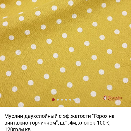
Муслин двухслойный с эф.жатости "Горох на
винтажно-горчичном", ш.1.4м, хлопок-100%,
120гр/м.кв