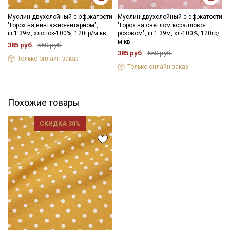
Муслин двухслойный с эф.жатости
Муслин двухслойный с эф.жатости
"Горох на винтажно-янтарном",
"Горох на светлом кораллово-
ш.1.39м, хлопок-100%, 120гр/м.кв
розовом", ш.1.39м, хл-100%, 120гр/
м.кв
385 руб.
550 руб.
385 руб.
550 руб.
Только онлайн-заказ
Только онлайн-заказ
Похожие товары
СКИДКА 30%