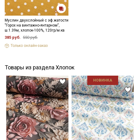
Муслин двухслойный с эф.жатости
"Горох на винтажно-янтарном",
ш.1.39м, хлопок-100%, 120гр/м.кв
385 руб.
550 руб.
Только онлайн-заказ
Товары из раздела Хлопок
НОВИНКА