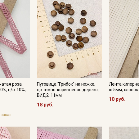
Электронная почта
Подписаться
Ознакомлен(а) с
Политикой обработки персональных
данных
и даю
Согласие на обработку персональных
данных
Даю
Согласие на получение рекламных и
информационных рассылок
атая роза,
Пуговица "Грибок" на ножке,
Лента киперна
0%, п/э-10%,
цв.темно-коричневое дерево,
ш.5мм, хлопок
ВИД2, 11мм
10 руб.
18 руб.
-заказ