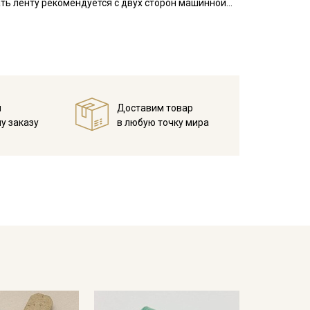
ать ленту рекомендуется с двух сторон машинной
 на которое будет пришиваться лента, необходимо
и стягивания жаккардовой лентой.
вала, наволочки, мебельные чехлы, используют в
й
Доставим товар
у заказу
в любую точку мира
ета ткани в зависимости от настроек вашего