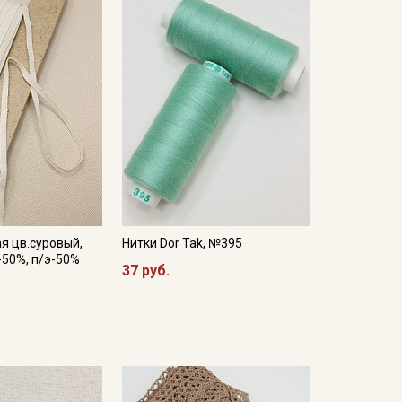
я цв.суровый,
Нитки Dor Tak, №395
-50%, п/э-50%
37 руб.