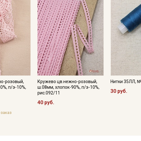
но-розовый,
Кружево цв.нежно-розовый,
Нитки 35ЛЛ, 
0%, п/э-10%,
ш.08мм, хлопок-90%, п/э-10%,
30 руб.
рис.092/11
40 руб.
-заказ