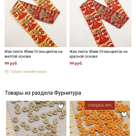
Уход:
информационных рассылок
- максимальная температура стирки до 40 С, без отжима,
- противопоказано применение отбеливателей.
Цветопередача (тон) может отличаться от оригинального
цвета ткани в зависимости от настроек вашего монитора и в
зависимости от партии.
Жак.лента 45мм Огонь-цветок на
Жак.лента 45мм Огонь-цветок на
желтой основе
красной основе
99 руб.
99 руб.
Только онлайн-заказ
Товары из раздела Фурнитура
СКИДКА 40%