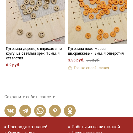
Пуговица дерево, с штрихами по
Пуговица пластмасса,
К
кругу, цв.светлый орех, 10мм, 4
цв.оранжевый, 8мм, 4 отверстия
ш
отверстия
р
3.36 руб.
5.6 руб.
6.2 руб.
6
Только онлайн-заказ
Сохраните себе в соцсети
Распродажа тканей
Работы из наших тканей