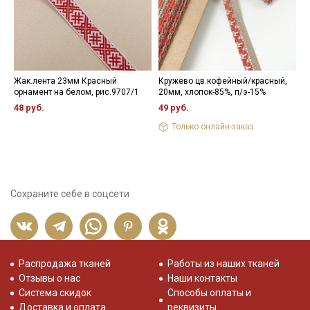
Жак.лента 23мм Красный
Кружево цв.кофейный/красный,
К
орнамент на белом, рис.9707/1
20мм, хлопок-85%, п/э-15%
ш
р
48 руб.
49 руб.
3
Только онлайн-заказ
Сохраните себе в соцсети
Распродажа тканей
Работы из наших тканей
Отзывы о нас
Наши контакты
Система скидок
Способы оплаты и
Доставка и оплата
реквизиты