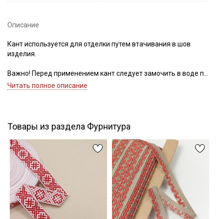
Описание
Подписаться
Кант используется для отделки путем втачивания в шов
изделия.
Ознакомлен(а) с
Политикой обработки персональных
данных
и даю
Согласие на обработку персональных
Важно! Перед применением кант следует замочить в воде при
данных
30С – 40С для исключения дальнейшей усадки.
Читать полное описание
Цветопередача (тон) может отличаться от оригинального
Даю
Согласие на получение рекламных и
цвета ткани в зависимости от настроек вашего монитора и в
информационных рассылок
зависимости от партии.
Товары из раздела Фурнитура