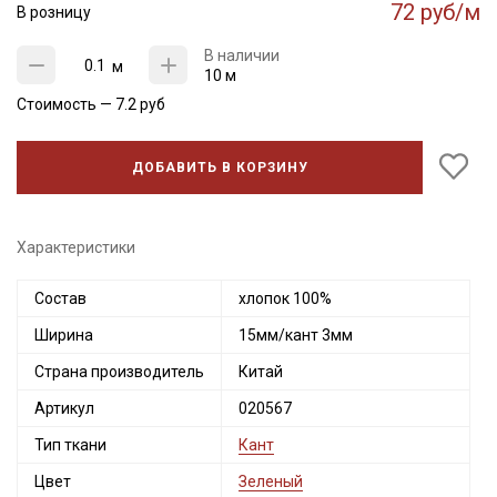
72 руб/м
В розницу
В наличии
м
10 м
Стоимость —
7.2
руб
ДОБАВИТЬ В КОРЗИНУ
Характеристики
Состав
хлопок 100%
Секретная рассылка от Купава
Ширина
15мм/кант 3мм
Мы публикуем здесь дополнительные
Страна производитель
Китай
промокоды и скидки до 30% на узкие
Артикул
020567
категории тканей
Тип ткани
Кант
Электронная почта
Цвет
Зеленый