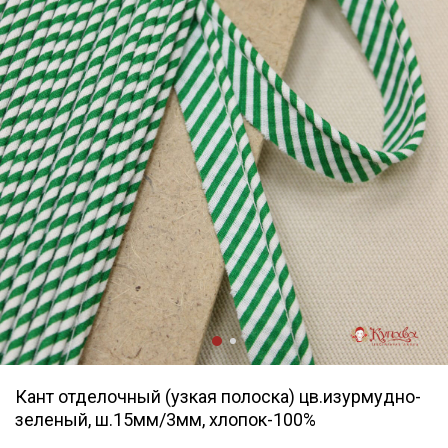
Кант отделочный (узкая полоска) цв.изурмудно-
зеленый, ш.15мм/3мм, хлопок-100%