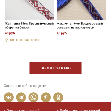
- противопоказано применение отбеливателей.
Цветопередача (тон) может отличаться от оригинального
цвета ткани в зависимости от настроек вашего монитора и в
зависимости от партии.
Жак.лента 18мм Красный/черный
Жак.лента 16мм Бордово-серый
Ж
оберег на белом
орнамент на васильковом
к
40 руб.
40 руб.
4
Только онлайн-заказ
ПОСМОТРЕТЬ ЕЩЕ
Сохраните себе в соцсети
Распродажа тканей
Работы из наших тканей