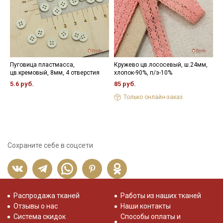
Пуговица пластмасса,
Кружево цв.лососевый, ш.24мм,
Ш
цв.кремовый, 8мм, 4 отверстия
хлопок-90%, п/э-10%
о
х
5.6 руб.
85 руб.
5
Только онлайн-заказ
Сохраните себе в соцсети
Распродажа тканей
Работы из наших тканей
Отзывы о нас
Наши контакты
Система скидок
Способы оплаты и