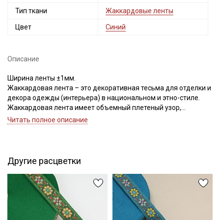
Тип ткани
Жаккардовые ленты
Цвет
Синий
Описание
Ширина ленты ±1мм.
Жаккардовая лента – это декоративная тесьма для отделки и
декора одежды (интерьера) в национальном и этно-стиле.
Жаккардовая лента имеет объемный плетеный узор,
напоминающий вышивку, на ощупь шероховатая, кромка
Читать полное описание
ленты плотная с двух сторон (пришивать ленту
рекомендуется с двух сторон машинной строчкой).
Секретная рассылка от Купава
Жаккардовая лента не имеет растяжения, поэтому изделие,
на которое будет пришиваться лента, необходимо постирать
Другие расцветки
Мы публикуем здесь дополнительные
и прогладить, в целях исключения усадки ткани и стягивания
промокоды и скидки до 30% на узкие
жаккардовой лентой.
Жаккардовыми лентами украшают домашний текстиль:
категории тканей
покрывала, наволочки, мебельные чехлы, используют в
отделке и ремонте
Электронная почта
одежды.