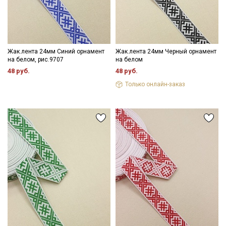
- противопоказано применение отбеливателей.
Цветопередача (тон) может отличаться от оригинального
цвета ткани в зависимости от настроек вашего монитора и в
зависимости от партии.
Подписаться
Жак.лента 24мм Синий орнамент
Жак.лента 24мм Черный орнамент
на белом, рис.9707
на белом
48 руб.
48 руб.
Ознакомлен(а) с
Политикой обработки персональных
данных
и даю
Согласие на обработку персональных
Только онлайн-заказ
данных
Даю
Согласие на получение рекламных и
информационных рассылок