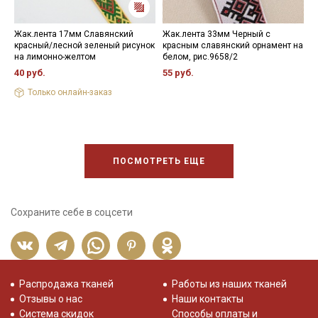
Жак.лента 17мм Славянский
Жак.лента 33мм Черный с
Ж
красный/лесной зеленый рисунок
красным славянский орнамент на
с
на лимонно-желтом
белом, рис.9658/2
с
40 руб.
55 руб.
1
Только онлайн-заказ
ПОСМОТРЕТЬ ЕЩЕ
Сохраните себе в соцсети
Распродажа тканей
Работы из наших тканей
Отзывы о нас
Наши контакты
Система скидок
Способы оплаты и