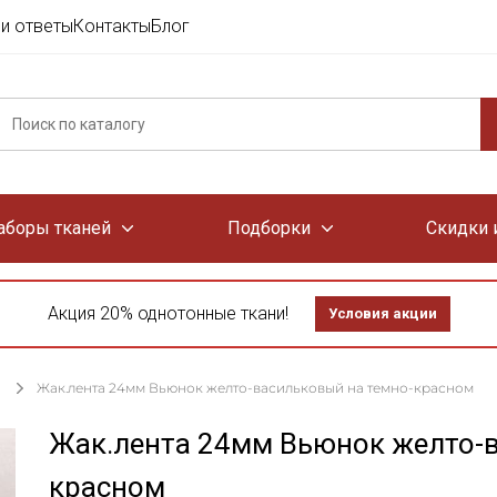
и ответы
Контакты
Блог
аборы тканей
Подборки
Скидки 
Акция 20% однотонные ткани!
Условия акции
Жак.лента 24мм Вьюнок желто-васильковый на темно-красном
Жак.лента 24мм Вьюнок желто-в
красном