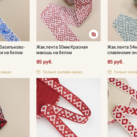
Подписаться
Ознакомлен(а) с
Политикой обработки персональных
данных
и даю
Согласие на обработку персональных
Васильково-
Жак.лента 50мм Красная
Жак.лента 54
данных
и на белом
макошь на белом
славянские зн
Даю
Согласие на получение рекламных и
85 руб.
85 руб.
информационных рассылок
-заказ
Только онлайн-заказ
Только онла