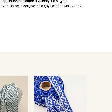
узор, напоминающий вышивку, на ощупь
ать ленту рекомендуется с двух сторон машинной
 на которое будет пришиваться лента, необходимо
и стягивания жаккардовой лентой.
вала, наволочки, мебельные чехлы, используют в
ета ткани в зависимости от настроек вашего