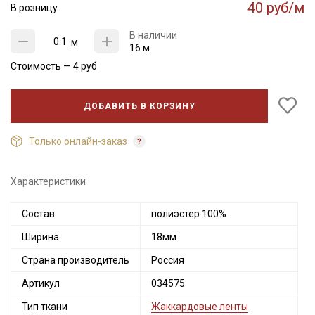
40 руб/м
В розницу
В наличии
м
16 м
Стоимость —
4
руб
ДОБАВИТЬ В КОРЗИНУ
Только онлайн-заказ
Характеристики
Состав
полиэстер 100%
Секретная рассылка от Купава
Ширина
18мм
Мы публикуем здесь дополнительные
промокоды и скидки до 30% на узкие
Страна производитель
Россия
категории тканей
Артикул
034575
Тип ткани
Жаккардовые ленты
Электронная почта