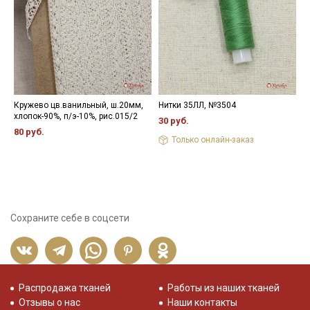
- максимальная температура стирки до 40 С, без отжима,
- противопоказано применение отбеливателей.
Цветопередача (тон) может отличаться от оригинального
цвета ткани в зависимости от настроек вашего монитора и в
зависимости от партии.
Кружево цв.ванильный, ш.20мм,
Нитки 35ЛЛ, №3504
П
хлопок-90%, п/э-10%, рис.015/2
д
30 руб.
о
80 руб.
Только онлайн-заказ
8
Сохраните себе в соцсети
Распродажа тканей
Работы из наших тканей
Отзывы о нас
Наши контакты