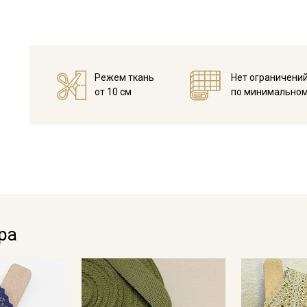
Режем ткань
Нет ограничени
от 10 см
по минимальном
Секретная рассылка от
Купава
Мы публикуем здесь дополнительные
ра
промокоды и скидки до 30% на узкие
категории тканей
Электронная почта