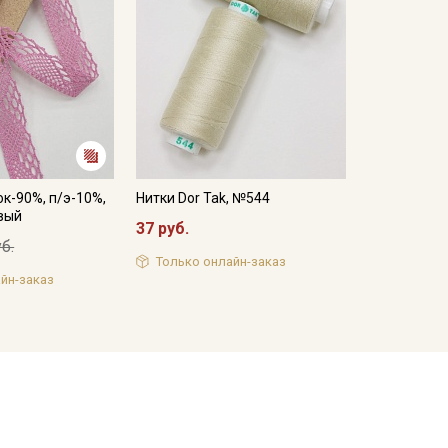
к-90%, п/э-10%,
Нитки Dor Tak, №544
вый
37 руб.
б.
Только онлайн-заказ
йн-заказ