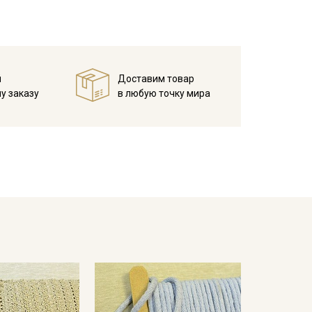
й
Доставим товар
у заказу
в любую точку мира