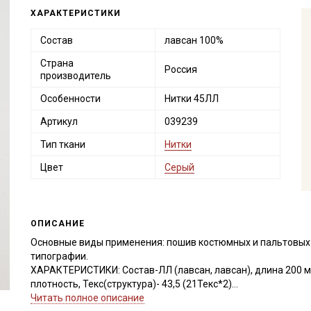
ХАРАКТЕРИСТИКИ
Состав
лавсан 100%
Страна
Россия
производитель
Особенности
Нитки 45ЛЛ
Артикул
039239
Тип ткани
Нитки
Цвет
Серый
ОПИСАНИЕ
Основные виды применения: пошив костюмных и пальтовых 
типографии.
ХАРАКТЕРИСТИКИ: Состав-ЛЛ (лавсан, лавсан), длина 200 м,
плотность, Текс(структура)- 43,5 (21Текс*2)
Удлинение- 17,0, Номер игл: 90-100.
Читать полное описание