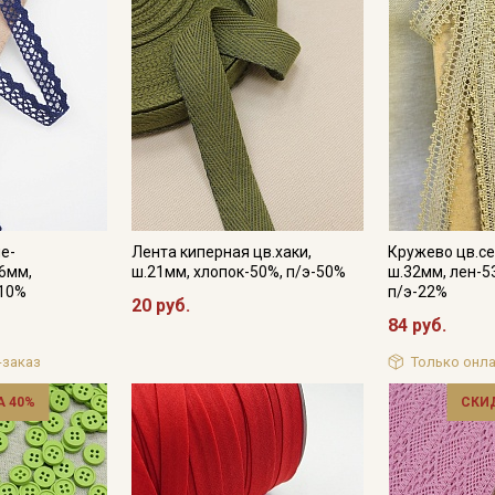
Подписаться
Ознакомлен(а) с
Политикой обработки персональных
данных
и даю
Согласие на обработку персональных
данных
Даю
Согласие на получение рекламных и
информационных рассылок
не-
Лента киперная цв.хаки,
Кружево цв.се
6мм,
ш.21мм, хлопок-50%, п/э-50%
ш.32мм, лен-5
-10%
п/э-22%
20 руб.
84 руб.
-заказ
Только онла
 40%
СКИ