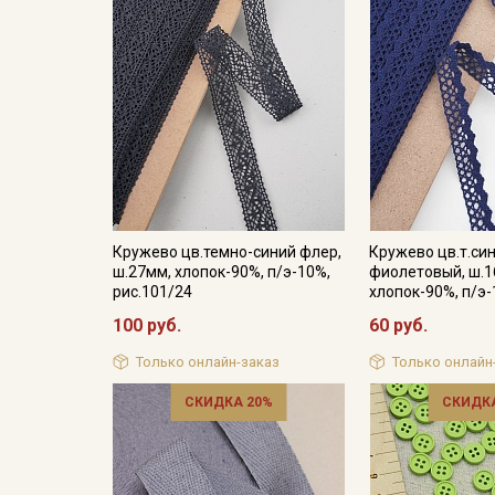
Кружево цв.темно-синий флер,
Кружево цв.т.си
ш.27мм, хлопок-90%, п/э-10%,
фиолетовый, ш.1
рис.101/24
хлопок-90%, п/э
100 руб.
60 руб.
Только онлайн-заказ
Только онлайн
СКИДКА 20%
СКИДКА