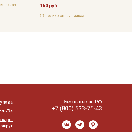
йн-заказ
150 руб.
Только онлайн-заказ
Бесплатно по РФ
упава
+7 (800) 533-75-43
на, 79а
 карте
аршрут