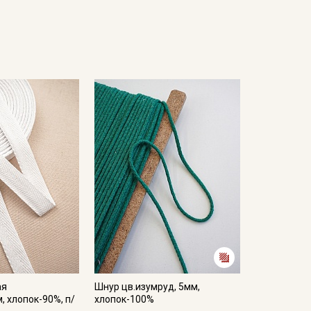
ая
Шнур цв.изумруд, 5мм,
, хлопок-90%, п/
хлопок-100%