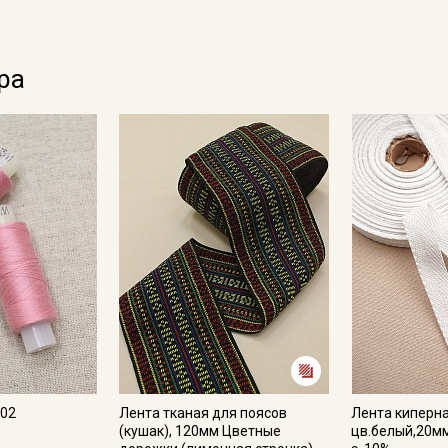
Ознакомлен(а) с
Политикой обработки персональных
данных
и даю
Согласие на обработку персональных
данных
Даю
Согласие на получение рекламных и
ра
информационных рассылок
102
Лента тканая для поясов
Лента киперн
(кушак), 120мм Цветные
цв.белый,20мм