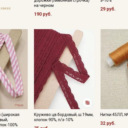
дорожки (лимонная строчка)
э-10%
на черном
-заказ
29 руб.
190 руб.
й (широкая
Кружево цв.бордовый, ш.19мм,
Нитки 45ЛЛ, 
вый,
хлопок-90%, п/э-10%
32 руб.
опок-100%