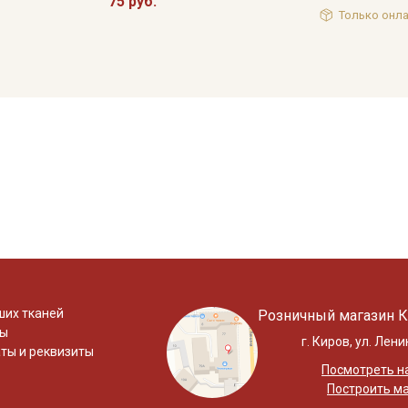
75 руб.
Только онла
ших тканей
Розничный магазин К
ты
г. Киров, ул. Лени
ты и реквизиты
Посмотреть на
Построить м