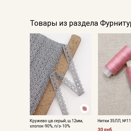
Товары из раздела Фурниту
Кружево цв.серый, ш.12мм,
Нитки 35ЛЛ, №1
хлопок-90%, п/э-10%
30 руб.