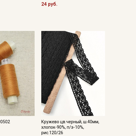
24 руб.
№0502
Кружево цв.черный, ш.40мм,
хлопок-90%, п/э-10%,
рис.120/26