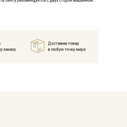
ать ленту рекомендуется с двух сторон машинной
 на которое будет пришиваться лента, необходимо
и стягивания жаккардовой лентой.
вала, наволочки, мебельные чехлы, используют в
й
Доставим товар
у заказу
в любую точку мира
ета ткани в зависимости от настроек вашего