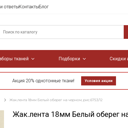
и ответы
Контакты
Блог
аборы тканей
Подборки
Скидки 
Акция 20% однотонные ткани!
Условия акции
Жак.лента 18мм Белый оберег на черном, рис.6753/12
Жак.лента 18мм Белый оберег на