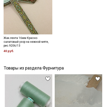
информационных рассылок
- максимальная температура стирки до 40 С, без отжима,
- противопоказано применение отбеливателей.
Цветопередача (тон) может отличаться от оригинального
цвета ткани в зависимости от настроек вашего монитора и в
зависимости от партии.
Жак.лента 16мм Красно-
салатовый узор на нежной мяте,
рис.9206/13
40 руб.
Товары из раздела Фурнитура