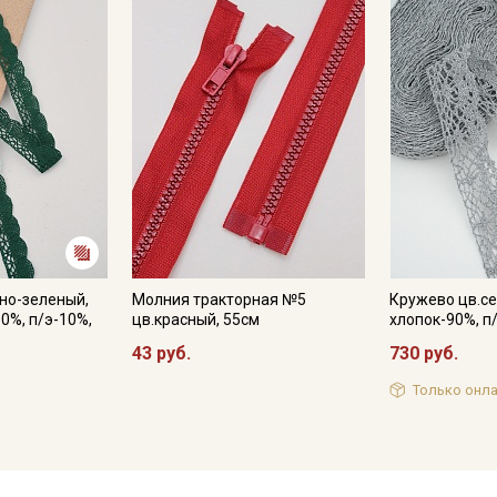
но-зеленый,
Молния тракторная №5
Кружево цв.се
0%, п/э-10%,
цв.красный, 55см
хлопок-90%, п
43 руб.
730 руб.
Только онла