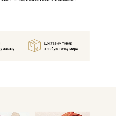
тонок, блестящ и очень гибок, что позволяет
й
Доставим товар
у заказу
в любую точку мира