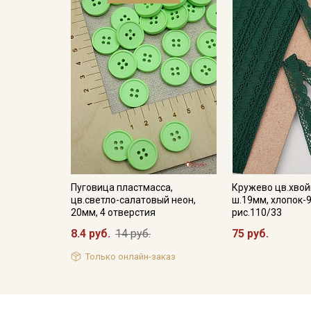
Пуговица пластмасса,
Кружево цв.хвой
цв.светло-салатовый неон,
ш.19мм, хлопок-9
20мм, 4 отверстия
рис.110/33
8.4 руб.
14 руб.
75 руб.
Только онлайн-заказ