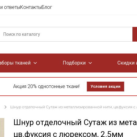
и ответы
Контакты
Блог
аборы тканей
Подборки
Скидки 
Акция 20% однотонные ткани!
Условия акции
Шнур отделочный Сутаж из металлизированной нити, цв.фуксия с 
Шнур отделочный Сутаж из мета
цв.фуксия с люрексом, 2.5мм