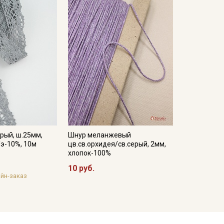
рый, ш.25мм,
Шнур меланжевый
/э-10%, 10м
цв.св.орхидея/св.серый, 2мм,
хлопок-100%
10 руб.
йн-заказ