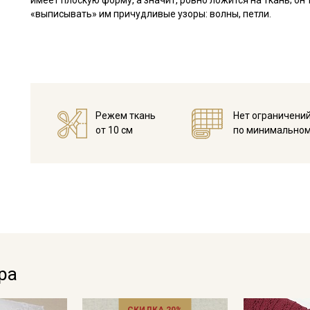
имеет плоскую форму, а значит, ровно ложится на ткань; он 
«выписывать» им причудливые узоры: волны, петли.
Режем ткань
Нет ограничени
от 10 см
по минимальном
Секретная рассылка от
Купава
Мы публикуем здесь дополнительные
промокоды и скидки до 30% на узкие
ра
категории тканей