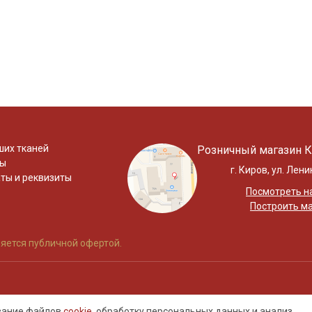
ших тканей
Розничный магазин К
ты
г. Киров, ул. Лени
ты и реквизиты
Посмотреть на
Построить м
яется публичной офертой.
ование файлов
cookie
, обработку
персональных данных
и анализ