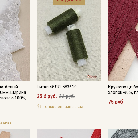
СКИДКА 20%
Электронная почта
Подписаться
Ознакомлен(а) с
Политикой обработки персональных
данных
и даю
Согласие на обработку персональных
данных
Даю
Согласие на получение рекламных и
информационных рассылок
но-белый
Нитки 45ЛЛ, №3610
Кружево цв.бо
90мм, ширина
хлопок-90%, п
25.6 руб.
32 руб.
хлопок-100%,
75 руб.
Только онлайн-заказ
-заказ