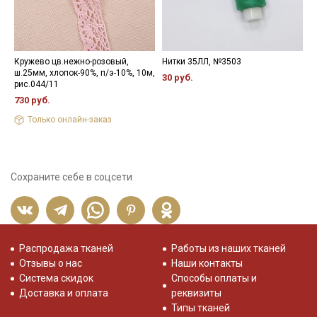
Кружево цв.нежно-розовый,
Нитки 35ЛЛ, №3503
Л
ш.25мм, хлопок-90%, п/э-10%, 10м,
ш
30 руб.
рис.044/11
2
730 руб.
Только онлайн-заказ
Сохраните себе в соцсети
Распродажа тканей
Работы из наших тканей
Отзывы о нас
Наши контакты
Система скидок
Способы оплаты и
Доставка и оплата
реквизиты
Типы тканей