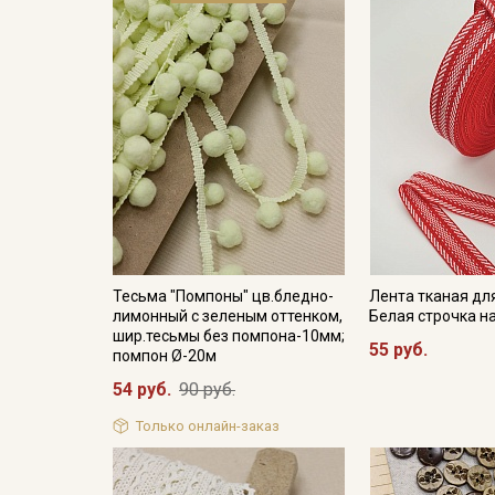
Тесьма "Помпоны" цв.бледно-
Лента тканая дл
лимонный с зеленым оттенком,
Белая строчка н
шир.тесьмы без помпона-10мм;
55 руб.
помпон Ø-20м
54 руб.
90 руб.
Только онлайн-заказ