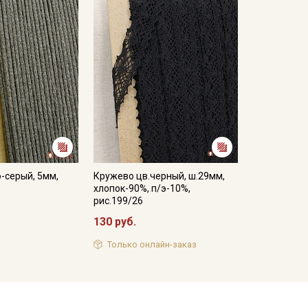
-серый, 5мм,
Кружево цв.черный, ш.29мм,
хлопок-90%, п/э-10%,
рис.199/26
130 руб.
Только онлайн-заказ