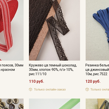
Подписаться
Ознакомлен(а) с
Политикой обработки персональных
данных
и даю
Согласие на обработку персональных
данных
Даю
Согласие на получение рекламных и
информационных рассылок
я поясов, 30мм
Кружево цв.темный шоколад,
Резинка бель
а красном
30мм, хлопок-90%, п/э-10%,
цв.джинсовый 
рис.111/10
10м, рис.7522
110 руб.
120 руб.
Только онлайн-заказ
Только онла