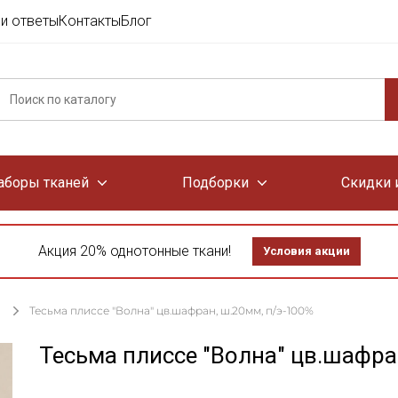
и ответы
Контакты
Блог
аборы тканей
Подборки
Скидки 
Акция 20% однотонные ткани!
Условия акции
Тесьма плиссе "Волна" цв.шафран, ш.20мм, п/э-100%
Тесьма плиссе "Волна" цв.шафра