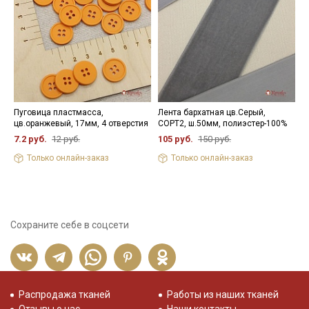
Пуговица пластмасса,
Лента бархатная цв.Серый,
Л
цв.оранжевый, 17мм, 4 отверстия
СОРТ2, ш.50мм, полиэстер-100%
ф
7.2 руб.
12 руб.
105 руб.
150 руб.
1
Только онлайн-заказ
Только онлайн-заказ
Сохраните себе в соцсети
Распродажа тканей
Работы из наших тканей