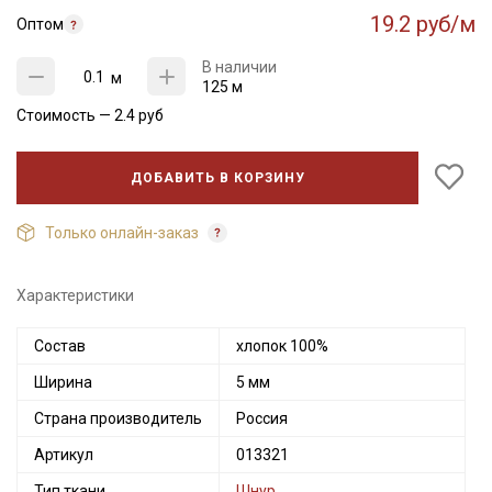
19.2 руб/м
Оптом
В наличии
м
125 м
Стоимость —
2.4
руб
ДОБАВИТЬ В КОРЗИНУ
Только онлайн-заказ
Характеристики
Секретная рассылка от Купава
Состав
хлопок 100%
Ширина
5 мм
Мы публикуем здесь дополнительные
промокоды и скидки до 30% на узкие
Страна производитель
Россия
категории тканей
Артикул
013321
Электронная почта
Тип ткани
Шнур