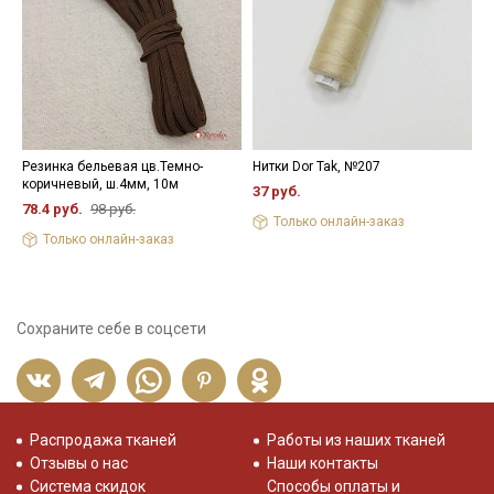
Резинка бельевая цв.Темно-
Нитки Dor Tak, №207
В
коричневый, ш.4мм, 10м
з
37 руб.
78.4 руб.
98 руб.
2
Только онлайн-заказ
Только онлайн-заказ
Сохраните себе в соцсети
Распродажа тканей
Работы из наших тканей
Отзывы о нас
Наши контакты
Система скидок
Способы оплаты и