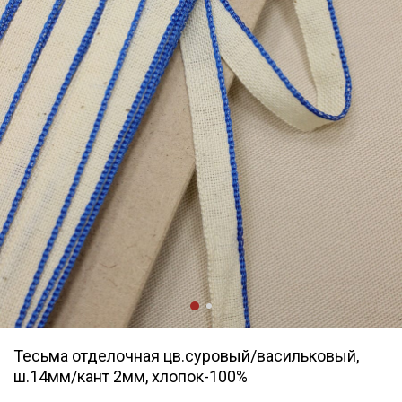
Тесьма отделочная цв.суровый/васильковый,
ш.14мм/кант 2мм, хлопок-100%