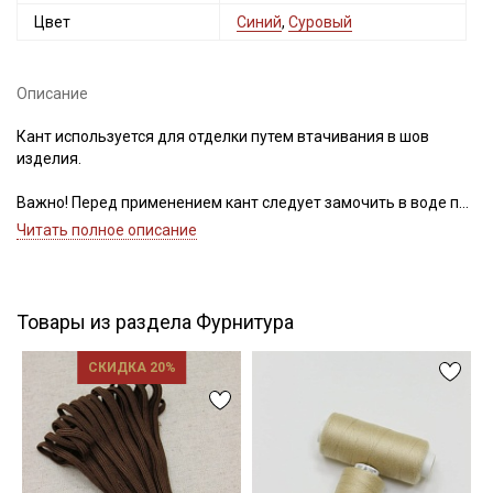
Цвет
Синий
,
Суровый
Описание
Подписаться
Кант используется для отделки путем втачивания в шов
Ознакомлен(а) с
Политикой обработки персональных
изделия.
данных
и даю
Согласие на обработку персональных
данных
Важно! Перед применением кант следует замочить в воде при
30С – 40С для исключения дальнейшей усадки.
Даю
Согласие на получение рекламных и
Читать полное описание
информационных рассылок
Цветопередача (тон) может отличаться от оригинального
цвета ткани в зависимости от настроек вашего монитора и в
зависимости от партии.
Товары из раздела Фурнитура
СКИДКА 20%