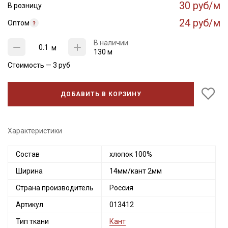
30 руб/м
В розницу
24 руб/м
Оптом
В наличии
м
130 м
Стоимость —
3
руб
ДОБАВИТЬ В КОРЗИНУ
Характеристики
Секретная рассылка от Купава
Состав
хлопок 100%
Ширина
14мм/кант 2мм
Мы публикуем здесь дополнительные
промокоды и скидки до 30% на узкие
Страна производитель
Россия
категории тканей
Артикул
013412
Электронная почта
Тип ткани
Кант