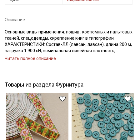
Описание
Подписаться
Основные виды применения: пошив : костюмных и пальтовых
тканей, спецодежды, скрепление книг в типографии
Ознакомлен(а) с
Политикой обработки персональных
ХАРАКТЕРИСТИКИ: Состав-ЛЛ (лавсан, лавсан), длина 200 м,
данных
и даю
Согласие на обработку персональных
нагрузка 1 900 сН, номинальная линейная плотность,
данных
Текс(структура)- 43,5 (21Текс*2)
Читать полное описание
Удлинение- 17,0, Номер игл: 90-100.
Даю
Согласие на получение рекламных и
информационных рассылок
Товары из раздела Фурнитура