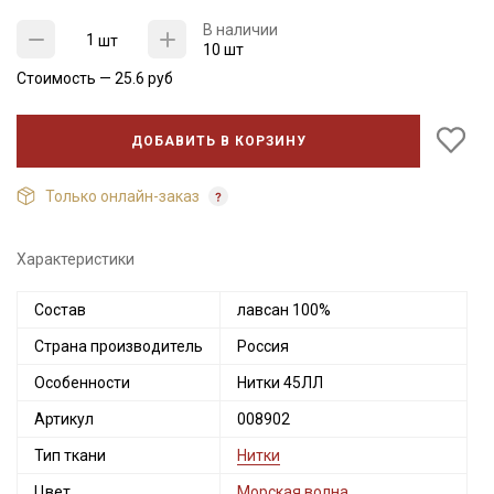
В наличии
шт
10 шт
Стоимость —
25.6
руб
ДОБАВИТЬ В КОРЗИНУ
Только онлайн-заказ
Характеристики
Состав
лавсан 100%
Секретная рассылка от Купава
Страна производитель
Россия
Мы публикуем здесь дополнительные
Особенности
Нитки 45ЛЛ
промокоды и скидки до 30% на узкие
Артикул
008902
категории тканей
Тип ткани
Нитки
Электронная почта
Цвет
Морская волна