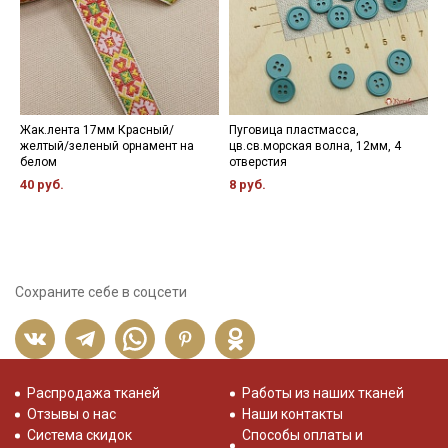
Жак.лента 17мм Красный/
Пуговица пластмасса,
К
желтый/зеленый орнамент на
цв.св.морская волна, 12мм, 4
ш
белом
отверстия
р
40 руб.
8 руб.
4
Сохраните себе в соцсети
Распродажа тканей
Работы из наших тканей
Отзывы о нас
Наши контакты
Система скидок
Способы оплаты и