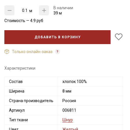
В наличии
м
39 м
Стоимость —
4.9
руб
ДОБАВИТЬ В КОРЗИНУ
Только онлайн-заказ
Характеристики
Состав
хлопок 100%
Секретная рассылка от Купава
Ширина
8 мм
Мы публикуем здесь дополнительные
Страна производитель
Россия
промокоды и скидки до 30% на узкие
Артикул
006811
категории тканей
Тип ткани
Шнур
Электронная почта
Цвет
Желтый