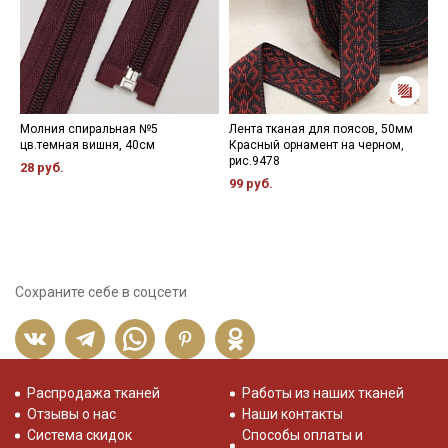
Молния спиральная №5
Лента тканая для поясов, 50мм
К
цв.темная вишня, 40см
Красный орнамент на черном,
ш
рис.9478
р
28 руб.
99 руб.
1
Сохраните себе в соцсети
Распродажа тканей
Работы из наших тканей
Отзывы о нас
Наши контакты
Система скидок
Способы оплаты и