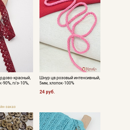
ордово-красный,
Шнур цв.розовый интенсивный,
к-90%, п/э-10%,
5мм, хлопок-100%
24 руб.
йн-заказ