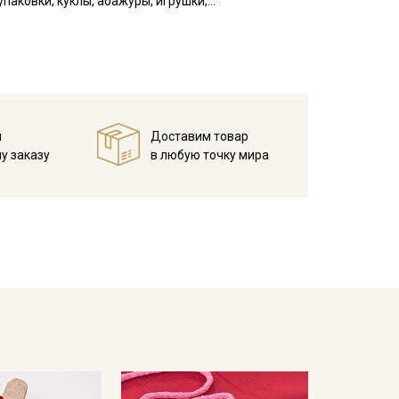
паковки, куклы, абажуры, игрушки,
кани в зависимости от настроек вашего монитора и
й
Доставим товар
у заказу
в любую точку мира