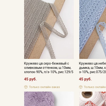
Кружево цв.серо-бежевый с
Кружево цв.небе
оливковым оттенком, ш.10мм,
дымка, ш.10мм, х
хлопок-90%, п/э-10%, рис.129/5
э-10%, рис.075/2
45 руб.
45 руб.
Только онлайн-заказ
Только онлайн