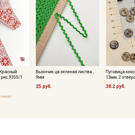
 Красный
Вьюнчик цв.зеленая листва ,
Пуговица кокос
 рис.9355/1
9мм
13мм, 2 отвер
25 руб.
38.2 руб.
-заказ