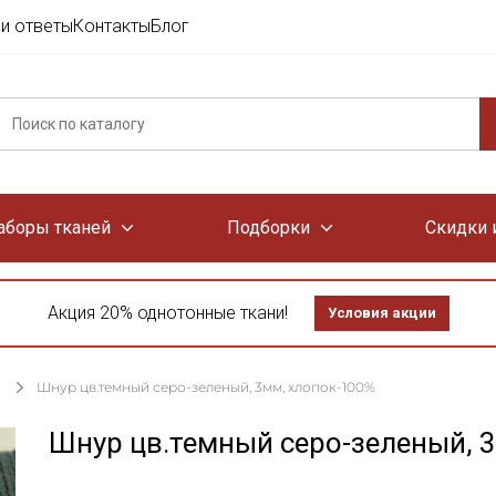
и ответы
Контакты
Блог
аборы тканей
Подборки
Скидки 
Акция 20% однотонные ткани!
Условия акции
Шнур цв.темный серо-зеленый, 3мм, хлопок-100%
Шнур цв.темный серо-зеленый, 