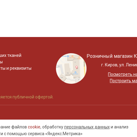
ших тканей
Розничный магазин К
ты
г. Киров, ул. Лени
ты и реквизиты
Посмотреть на
Построить м
яется публичной офертой.
ование файлов
cookie
, обработку
персональных данных
и анализ
ти с помощью сервиса «Яндекс.Метрика»