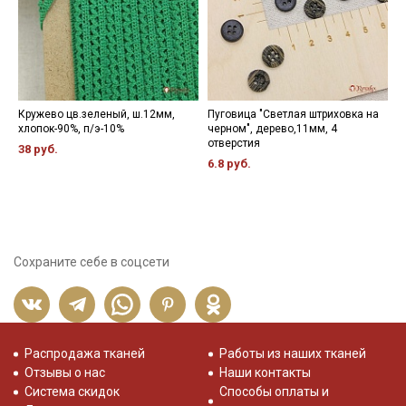
Кружево цв.зеленый, ш.12мм,
Пуговица "Светлая штриховка на
К
хлопок-90%, п/э-10%
черном", дерево,11мм, 4
ц
отверстия
х
38 руб.
6.8 руб.
7
Сохраните себе в соцсети
Распродажа тканей
Работы из наших тканей
Отзывы о нас
Наши контакты
Система скидок
Способы оплаты и