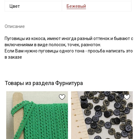
Цвет
Бежевый
Описание
Подписаться
Пуговицы из кокоса, имеют иногда разный оттенок и бывают с
Ознакомлен(а) с
Политикой обработки персональных
включениями в виде полосок, точек, разнотон.
данных
и даю
Согласие на обработку персональных
Если Вам нужно пуговицы одного тона - просьба написать это
данных
в заказе
Даю
Согласие на получение рекламных и
информационных рассылок
Товары из раздела Фурнитура