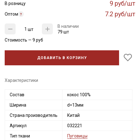
9 руб/шт
В розницу
7.2 руб/шт
Оптом
В наличии
шт
79 шт
Стоимость —
9
руб
ДОБАВИТЬ В КОРЗИНУ
Характеристики
Секретная рассылка от Купава
Состав
кокос 100%
Мы публикуем здесь дополнительные
Ширина
d=13мм
промокоды и скидки до 30% на узкие
Страна производитель
Китай
категории тканей
Артикул
032221
Электронная почта
Тип ткани
Пуговицы