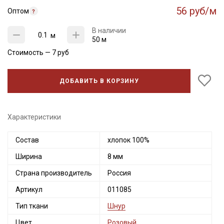
56 руб/м
Оптом
В наличии
м
50 м
Стоимость —
7
руб
ДОБАВИТЬ В КОРЗИНУ
Характеристики
Состав
хлопок 100%
Секретная рассылка от Купава
Ширина
8 мм
Мы публикуем здесь дополнительные
Страна производитель
Россия
промокоды и скидки до 30% на узкие
Артикул
011085
категории тканей
Тип ткани
Шнур
Электронная почта
Цвет
Розовый