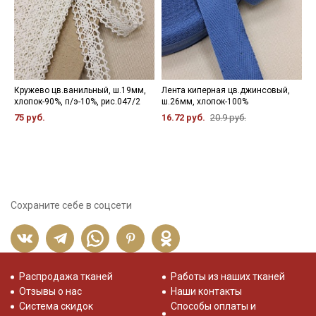
Кружево цв.ванильный, ш.19мм,
Лента киперная цв.джинсовый,
Л
хлопок-90%, п/э-10%, рис.047/2
ш.26мм, хлопок-100%
К
р
75 руб.
16.72 руб.
20.9 руб.
9
Сохраните себе в соцсети
Распродажа тканей
Работы из наших тканей
Отзывы о нас
Наши контакты
Система скидок
Способы оплаты и