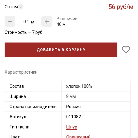
56 руб/м
Оптом
В наличии
м
40 м
Стоимость —
7
руб
ДОБАВИТЬ В КОРЗИНУ
Характеристики
Состав
хлопок 100%
Секретная рассылка от Купава
Ширина
8 мм
Мы публикуем здесь дополнительные
Страна производитель
Россия
промокоды и скидки до 30% на узкие
категории тканей
Артикул
011082
Тип ткани
Шнур
Электронная почта
Цвет
Оранжевый