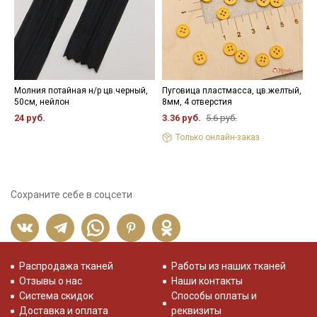
Молния потайная н/р цв.черный,
Пуговица пластмасса, цв.желтый,
Ж
50см, нейлон
8мм, 4 отверстия
ц
24 руб.
3.36 руб.
5.6 руб.
8
Только онлайн-заказ
Сохраните себе в соцсети
Распродажа тканей
Работы из наших тканей
Отзывы о нас
Наши контакты
Система скидок
Способы оплаты и
Доставка и оплата
реквизиты