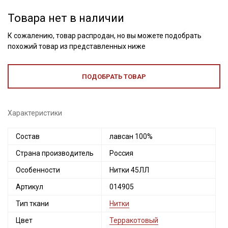
Товара нет в наличии
К сожалению, товар распродан, но вы можете подобрать
похожий товар из представленных ниже
ПОДОБРАТЬ ТОВАР
Характеристики
Состав
лавсан 100%
Страна производитель
Россия
Секретная рассылка от Купава
Особенности
Нитки 45ЛЛ
Мы публикуем здесь дополнительные
Артикул
014905
промокоды и скидки до 30% на узкие
категории тканей
Тип ткани
Нитки
Цвет
Терракотовый
Электронная почта