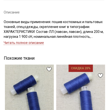
Описание
Основные виды применения: пошив костюмных и пальтовых
Подписаться
тканей, спецодежды, скрепление книг в типографии.
ХАРАКТЕРИСТИКИ: Состав-ЛЛ (лавсан, лавсан), длина 200 м,
нагрузка 1 900 сН, номинальная линейная плотность,
Ознакомлен(а) с
Политикой обработки персональных
данных
и даю
Согласие на обработку персональных
Текс(структура)- 43,5 (21Текс*2)
Читать полное описание
данных
Удлинение- 17,0, Номер игл: 90-100.
Даю
Согласие на получение рекламных и
информационных рассылок
Похожие ткани
СКИДКА 20%