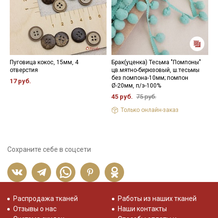
Пуговица кокос, 15мм, 4
Брак(уценка) Тесьма "Помпоны"
П
отверстия
цв.мятно-бирюзовый, ш.тесьмы
ц
без помпона-10мм; помпон
17 руб.
8
Ø-20мм, п/э-100%
45 руб.
75 руб.
Только онлайн-заказ
Сохраните себе в соцсети
Распродажа тканей
Работы из наших тканей
Отзывы о нас
Наши контакты