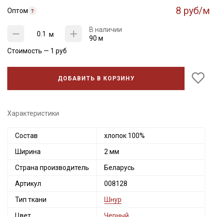
8 руб/м
Оптом
В наличии
м
90 м
Стоимость —
1
руб
ДОБАВИТЬ В КОРЗИНУ
Характеристики
Состав
хлопок 100%
Секретная рассылка от Купава
Ширина
2 мм
Мы публикуем здесь дополнительные
Страна производитель
Беларусь
промокоды и скидки до 30% на узкие
Артикул
008128
категории тканей
Тип ткани
Шнур
Электронная почта
Цвет
Черный