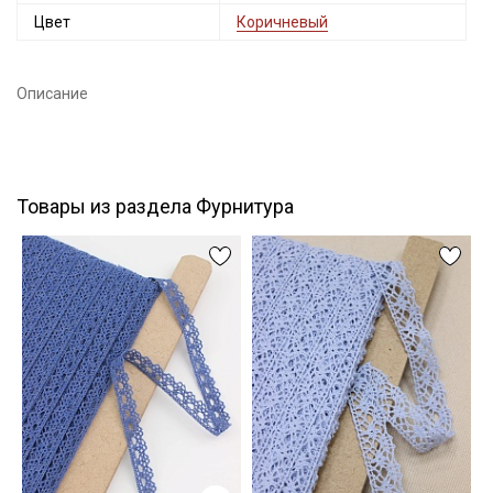
Цвет
Коричневый
Подписаться
Описание
Ознакомлен(а) с
Политикой обработки персональных
данных
и даю
Согласие на обработку персональных
данных
Даю
Согласие на получение рекламных и
информационных рассылок
Товары из раздела Фурнитура