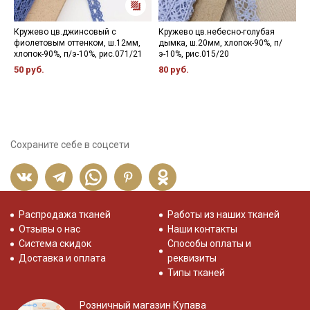
Кружево цв.джинсовый с
Кружево цв.небесно-голубая
Ш
фиолетовым оттенком, ш.12мм,
дымка, ш.20мм, хлопок-90%, п/
1
хлопок-90%, п/э-10%, рис.071/21
э-10%, рис.015/20
50 руб.
80 руб.
Сохраните себе в соцсети
Распродажа тканей
Работы из наших тканей
Отзывы о нас
Наши контакты
Система скидок
Способы оплаты и
Доставка и оплата
реквизиты
Типы тканей
Розничный магазин Купава