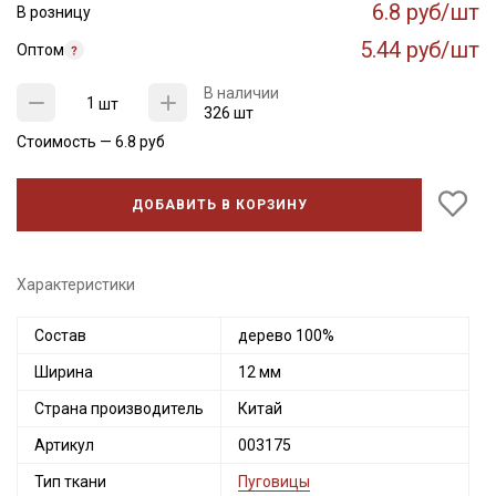
6.8 руб/шт
В розницу
5.44 руб/шт
Оптом
В наличии
шт
326 шт
Стоимость —
6.8
руб
ДОБАВИТЬ В КОРЗИНУ
Секретная рассылка от Купава
Характеристики
Мы публикуем здесь дополнительные
Состав
дерево 100%
промокоды и скидки до 30% на узкие
Ширина
12 мм
категории тканей
Страна производитель
Китай
Электронная почта
Артикул
003175
Тип ткани
Пуговицы