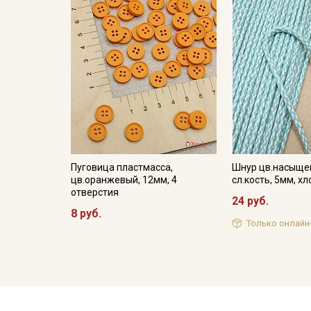
Пуговица пластмасса,
Шнур цв.насыще
цв.оранжевый, 12мм, 4
сл.кость, 5мм, х
отверстия
24 руб.
8 руб.
Только онлайн