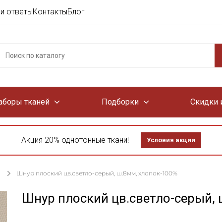
и ответы
Контакты
Блог
аборы тканей
Подборки
Скидки 
Акция 20% однотонные ткани!
Условия акции
Шнур плоский цв.светло-серый, ш.8мм, хлопок-100%
Шнур плоский цв.светло-серый,