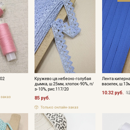
Электронная почта
Подписаться
Ознакомлен(а) с
Политикой обработки персональных
данных
и даю
Согласие на обработку персональных
данных
Даю
Согласие на получение рекламных и
информационных рассылок
102
Кружево цв.небесно-голубая
Лента киперна
дымка, ш.25мм, хлопок-90%, п/
василек, ш.13
э-10%, рис.117/20
10.32 руб.
12
-заказ
85 руб.
Только онлайн-заказ