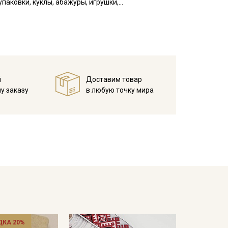
паковки, куклы, абажуры, игрушки,
кани в зависимости от настроек вашего монитора и
й
Доставим товар
у заказу
в любую точку мира
ДКА 20%