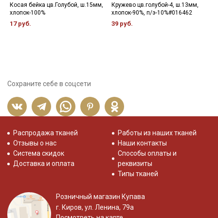
Косая бейка цв.Голубой, ш.15мм,
Кружево цв.голубой-4, ш.13мм,
К
хлопок-100%
хлопок-90%, п/э-10%#016462
з
х
17 руб.
39 руб.
4
Сохраните себе в соцсети
Распродажа тканей
Работы из наших тканей
Отзывы о нас
Наши контакты
Система скидок
Способы оплаты и
Доставка и оплата
реквизиты
Типы тканей
Розничный магазин Купава
г. Киров, ул. Ленина, 79а
Посмотреть на карте