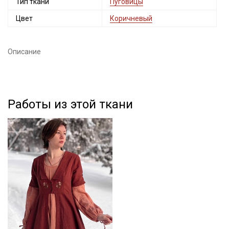
Тип ткани
Пуговицы
Секретная рассылка от Купава
Цвет
Коричневый
Мы публикуем здесь дополнительные
промокоды и скидки до 30% на узкие
категории тканей
Описание
Электронная почта
Работы из этой ткани
Подписаться
Ознакомлен(а) с
Политикой обработки персональных
данных
и даю
Согласие на обработку персональных
данных
Даю
Согласие на получение рекламных и
информационных рассылок