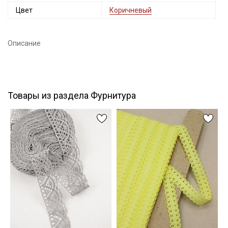
Цвет
Коричневый
Подписаться
Описание
Ознакомлен(а) с
Политикой обработки персональных
данных
и даю
Согласие на обработку персональных
данных
Даю
Согласие на получение рекламных и
информационных рассылок
Товары из раздела Фурнитура