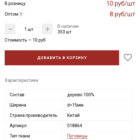
10 руб/шт
В розницу
8 руб/шт
Оптом
В наличии
шт
353 шт
Стоимость —
10
руб
ДОБАВИТЬ В КОРЗИНУ
Секретная рассылка от Купава
Характеристики
Мы публикуем здесь дополнительные
Состав
дерево 100%
промокоды и скидки до 30% на узкие
Ширина
d=15мм
категории тканей
Страна производитель
Китай
Электронная почта
Артикул
018864
Тип ткани
Пуговицы