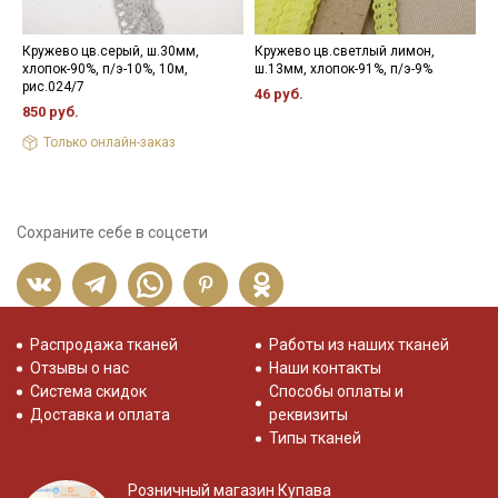
Кружево цв.серый, ш.30мм,
Кружево цв.светлый лимон,
Ж
хлопок-90%, п/э-10%, 10м,
ш.13мм, хлопок-91%, п/э-9%
с
рис.024/7
р
46 руб.
850 руб.
4
Только онлайн-заказ
Сохраните себе в соцсети
Распродажа тканей
Работы из наших тканей
Отзывы о нас
Наши контакты
Система скидок
Способы оплаты и
Доставка и оплата
реквизиты
Типы тканей
Розничный магазин Купава