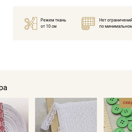
Режем ткань
Нет ограничени
от 10 см
по минимальном
Секретная рассылка от
Купава
ра
Мы публикуем здесь дополнительные
промокоды и скидки до 30% на узкие
категории тканей
СКИ
Электронная почта