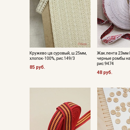
Кружево цв.суровый, ш.25мм,
Жак.лента 23мм 
хлопок-100%, рис.149/3
черные ромбы на
рис.9474
85 руб.
48 руб.