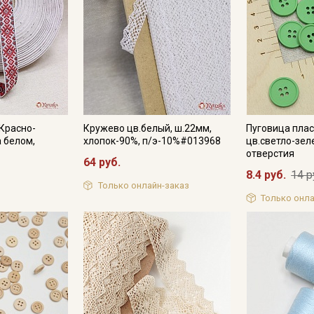
Подписаться
Ознакомлен(а) с
Политикой обработки персональных
данных
и даю
Согласие на обработку персональных
данных
Даю
Согласие на получение рекламных и
Красно-
Кружево цв.белый, ш.22мм,
Пуговица плас
информационных рассылок
 белом,
хлопок-90%, п/э-10%#013968
цв.светло-зел
отверстия
64 руб.
8.4 руб.
14 р
Только онлайн-заказ
Только онла