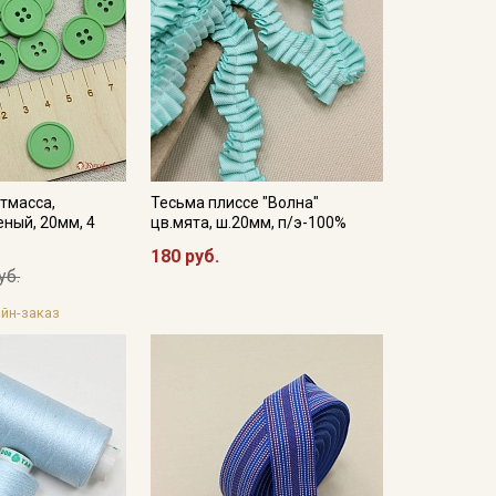
тмасса,
Тесьма плиссе "Волна"
еный, 20мм, 4
цв.мята, ш.20мм, п/э-100%
180 руб.
уб.
йн-заказ