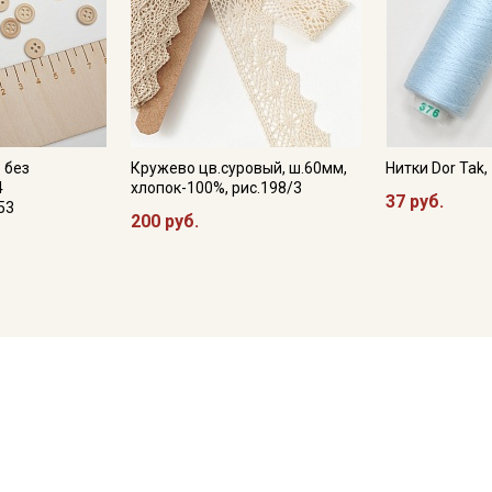
 без
Кружево цв.суровый, ш.60мм,
Нитки Dor Tak
4
хлопок-100%, рис.198/3
37 руб.
53
200 руб.