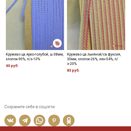
Кружево цв.ярко-голубой, ш.08мм,
Кружево цв.льняной/св.фуксия,
К
хлопок-90%, п/э-10%
30мм, хлопок-26%, лен-54%, п/
х
э-20%
р
40 руб.
83 руб.
7
Сохраните себе в соцсети