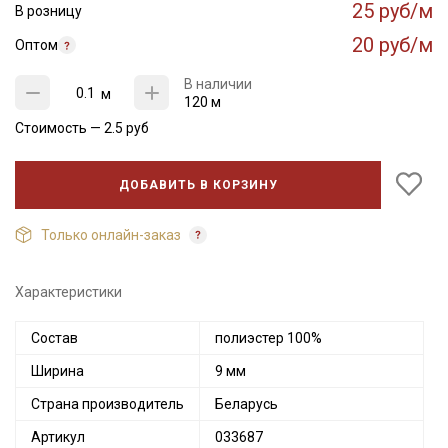
25 руб/м
В розницу
20 руб/м
Оптом
В наличии
м
120 м
Стоимость —
2.5
руб
ДОБАВИТЬ В КОРЗИНУ
Только онлайн-заказ
Характеристики
Секретная рассылка от Купава
Состав
полиэстер 100%
Мы публикуем здесь дополнительные
Ширина
9 мм
промокоды и скидки до 30% на узкие
Страна производитель
Беларусь
категории тканей
Артикул
033687