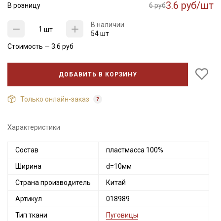
3.6 руб/шт
В розницу
6 руб
В наличии
шт
54 шт
Стоимость —
3.6
руб
ДОБАВИТЬ В КОРЗИНУ
Только онлайн-заказ
Секретная рассылка от Купава
Характеристики
Мы публикуем здесь дополнительные
Состав
пластмасса 100%
промокоды и скидки до 30% на узкие
Ширина
d=10мм
категории тканей
Страна производитель
Китай
Электронная почта
Артикул
018989
Тип ткани
Пуговицы