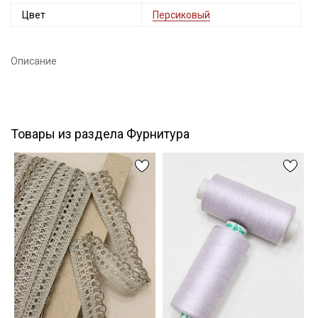
Цвет
Персиковый
Подписаться
Описание
Ознакомлен(а) с
Политикой обработки персональных
данных
и даю
Согласие на обработку персональных
данных
Даю
Согласие на получение рекламных и
информационных рассылок
Товары из раздела Фурнитура