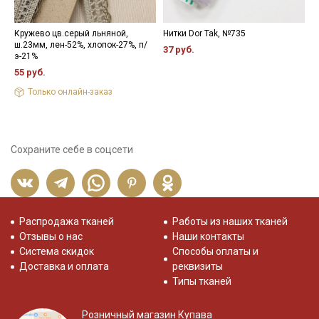
Кружево цв.серый льняной,
Нитки Dor Tak, №735
К
ш.23мм, лен-52%, хлопок-27%, п/
х
37 руб.
э-21%
р
55 руб.
3
Только онлайн-заказ
Сохраните себе в соцсети
Распродажа тканей
Работы из наших тканей
Отзывы о нас
Наши контакты
Система скидок
Способы оплаты и
Доставка и оплата
реквизиты
Типы тканей
Розничный магазин Купава