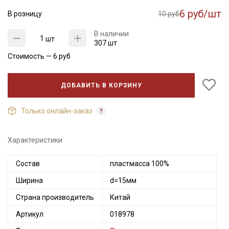
6 руб/шт
В розницу
10 руб
В наличии
шт
307 шт
Стоимость —
6
руб
ДОБАВИТЬ В КОРЗИНУ
Только онлайн-заказ
Секретная рассылка от Купава
Характеристики
Мы публикуем здесь дополнительные
Состав
пластмасса 100%
промокоды и скидки до 30% на узкие
категории тканей
Ширина
d=15мм
Страна производитель
Китай
Электронная почта
Артикул
018978