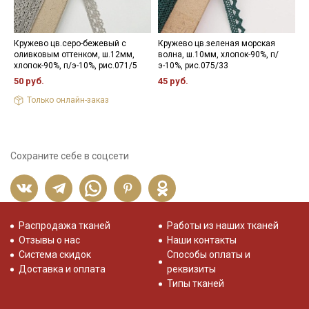
Кружево цв.серо-бежевый с
Кружево цв.зеленая морская
К
оливковым оттенком, ш.12мм,
волна, ш.10мм, хлопок-90%, п/
ш
хлопок-90%, п/э-10%, рис.071/5
э-10%, рис.075/33
р
50 руб.
45 руб.
6
Только онлайн-заказ
Сохраните себе в соцсети
Распродажа тканей
Работы из наших тканей
Отзывы о нас
Наши контакты
Система скидок
Способы оплаты и
Доставка и оплата
реквизиты
Типы тканей