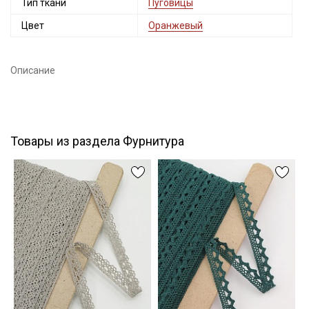
Тип ткани
Пуговицы
Цвет
Оранжевый
Подписаться
Описание
Ознакомлен(а) с
Политикой обработки персональных
данных
и даю
Согласие на обработку персональных
данных
Даю
Согласие на получение рекламных и
информационных рассылок
Товары из раздела Фурнитура