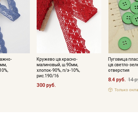
тажно-
Кружево цв.красно-
Пуговица плас
мм,
малиновый, ш.90мм,
цв.светло-зел
10%,
хлопок-90%, п/э-10%,
отверстия
рис.190/16
8.4 руб.
14 р
300 руб.
Только онла