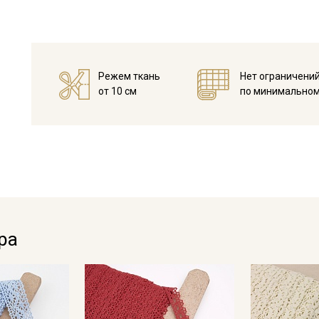
Режем ткань
Нет ограничени
от 10 см
по минимальном
Секретная рассылка от
Купава
ра
Мы публикуем здесь дополнительные
промокоды и скидки до 30% на узкие
категории тканей
Электронная почта