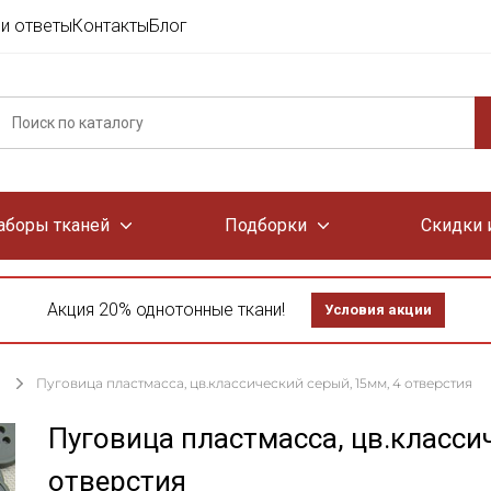
и ответы
Контакты
Блог
аборы тканей
Подборки
Скидки 
Акция 20% однотонные ткани!
Условия акции
Пуговица пластмасса, цв.классический серый, 15мм, 4 отверстия
Пуговица пластмасса, цв.класси
отверстия