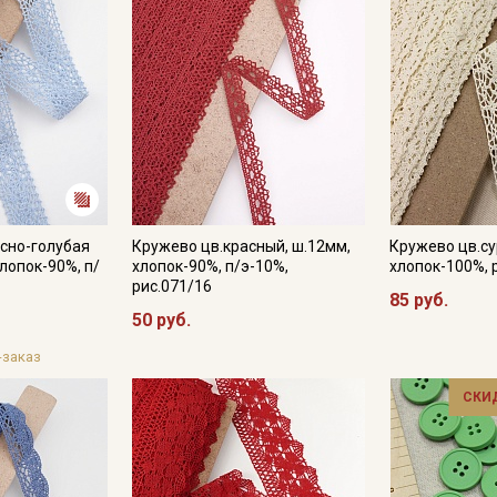
Подписаться
Ознакомлен(а) с
Политикой обработки персональных
данных
и даю
Согласие на обработку персональных
данных
Даю
Согласие на получение рекламных и
информационных рассылок
сно-голубая
Кружево цв.красный, ш.12мм,
Кружево цв.су
лопок-90%, п/
хлопок-90%, п/э-10%,
хлопок-100%, 
рис.071/16
85 руб.
50 руб.
-заказ
СКИ