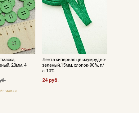
тмасса,
Лента киперная цв.изумрудно-
еный, 20мм, 4
зеленый,15мм, хлопок-90%, п/
э-10%
уб.
24 руб.
йн-заказ