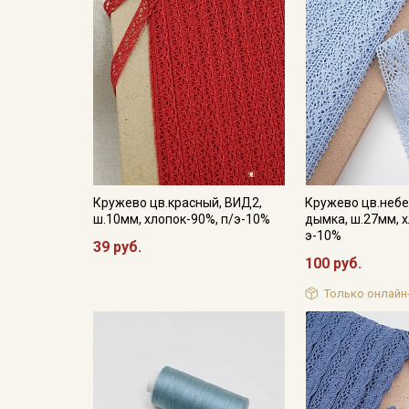
Кружево цв.красный, ВИД2,
Кружево цв.небе
ш.10мм, хлопок-90%, п/э-10%
дымка, ш.27мм, х
э-10%
39 руб.
100 руб.
Только онлайн