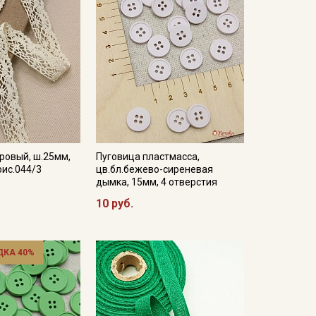
ровый, ш.25мм,
Пуговица пластмасса,
рис.044/3
цв.бл.бежево-сиреневая
дымка, 15мм, 4 отверстия
10 руб.
ДКА 40%