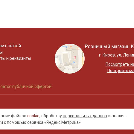
ших тканей
Розничный магазин К
ты
г. Киров, ул. Лени
ты и реквизиты
Посмотреть на
Построить м
яется публичной офертой.
ование файлов
cookie
, обработку
персональных данных
и анализ
ти с помощью сервиса «Яндекс.Метрика»